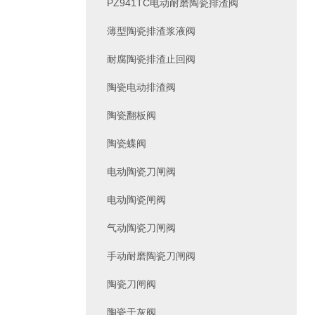
PZ941TC电动耐磨陶瓷排渣阀
薄型陶瓷排渣浆液阀
耐腐陶瓷排渣止回阀
陶瓷电动排渣阀
陶瓷翻板阀
陶瓷蝶阀
电动陶瓷刀闸阀
电动陶瓷闸阀
气动陶瓷刀闸阀
手动耐磨陶瓷刀闸阀
陶瓷刀闸阀
陶瓷干灰阀