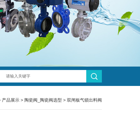
>
产品展示
>
陶瓷阀_陶瓷阀选型
>
双闸板气锁出料阀