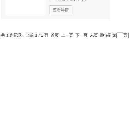
查看详情
共 1 条记录，当前 1 / 1 页 首页 上一页 下一页 末页 跳转到第
页