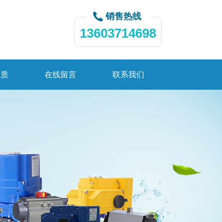
销售热线
13603714698
资质
在线留言
联系我们