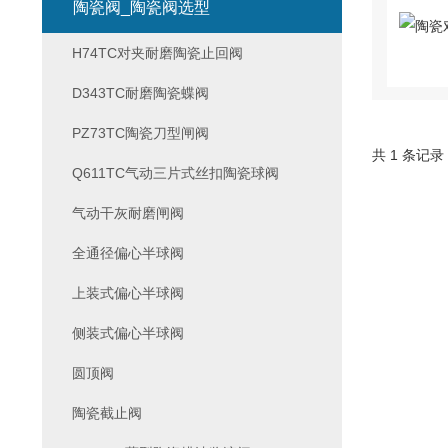
陶瓷阀_陶瓷阀选型
H74TC对夹耐磨陶瓷止回阀
D343TC耐磨陶瓷蝶阀
PZ73TC陶瓷刀型闸阀
共 1 条记录
Q611TC气动三片式丝扣陶瓷球阀
气动干灰耐磨闸阀
全通径偏心半球阀
上装式偏心半球阀
侧装式偏心半球阀
圆顶阀
陶瓷截止阀