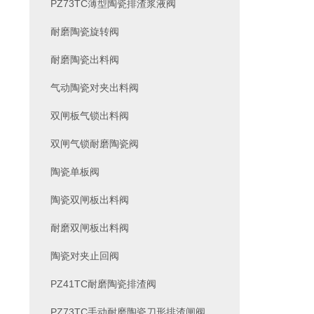
PZ73TC薄型陶瓷排渣浆液阀
耐磨陶瓷旋转阀
耐磨陶瓷出料阀
气动陶瓷对夹出料阀
双闸板气锁出料阀
双闸气锁耐磨陶瓷阀
陶瓷单板阀
陶瓷双闸板出料阀
耐磨双闸板出料阀
陶瓷对夹止回阀
PZ41TC耐磨陶瓷排渣阀
PZ73TC手动耐磨陶瓷刀形排渣闸阀