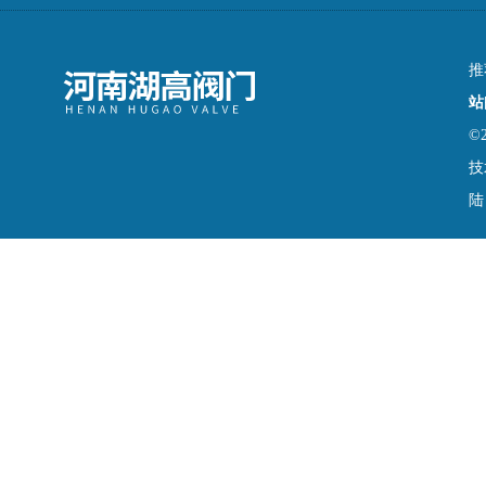
推
站
©
技
陆