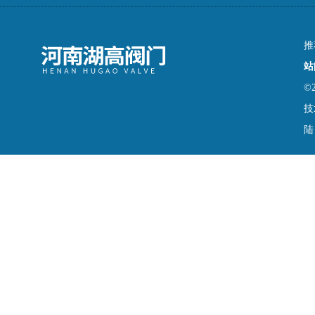
推
站
©
技
陆