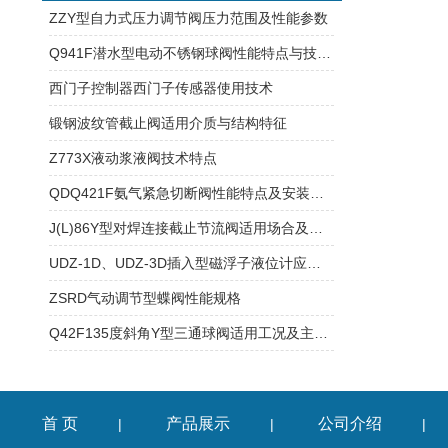
ZZY型自力式压力调节阀压力范围及性能参数
Q941F潜水型电动不锈钢球阀性能特点与技术参数
西门子控制器西门子传感器使用技术
锻钢波纹管截止阀适用介质与结构特征
Z773X液动浆液阀技术特点
QDQ421F氨气紧急切断阀性能特点及安装使用
J(L)86Y型对焊连接截止节流阀适用场合及工作压力
UDZ-1D、UDZ-3D插入型磁浮子液位计应用场合及产品参数
ZSRD气动调节型蝶阀性能规格
Q42F135度斜角Y型三通球阀适用工况及主要性能
首 页
产品展示
公司介绍
|
|
|