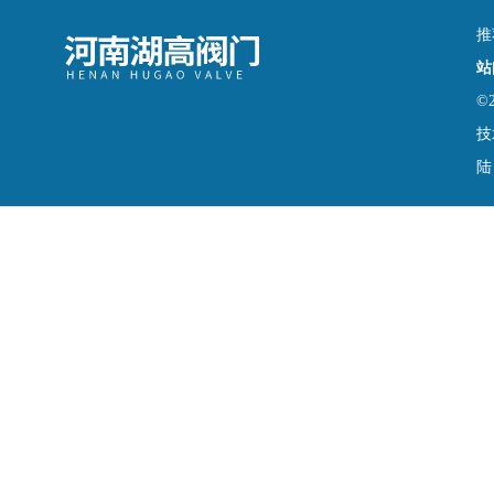
推
站
©
技
陆