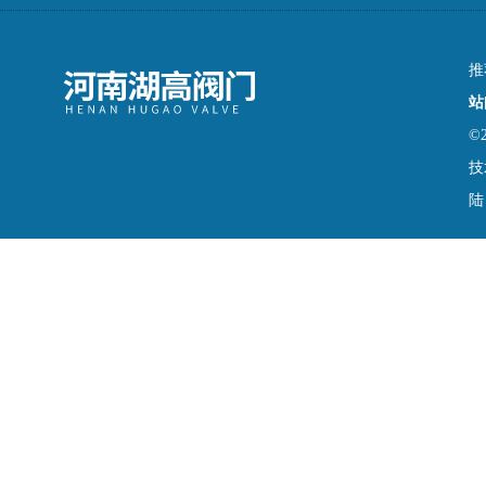
推
站
©
技
陆