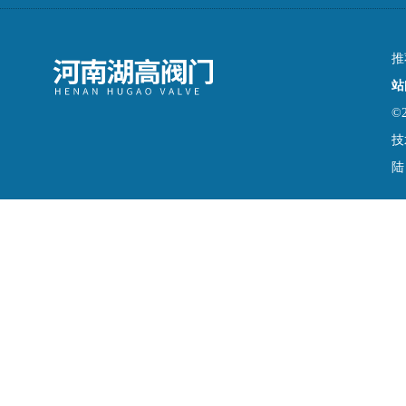
推
站
©
技
陆