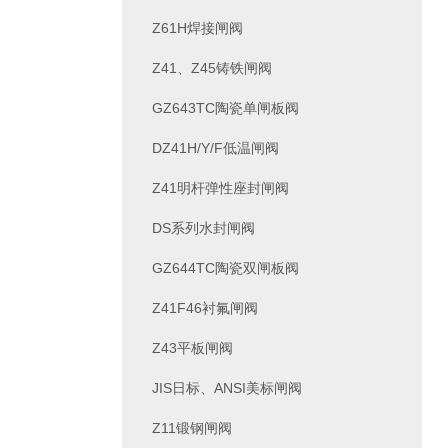
Z61H焊接闸阀
Z41、Z45铸铁闸阀
GZ643TC陶瓷单闸板阀
DZ41H/Y/F低温闸阀
Z41明杆弹性座封闸阀
DS系列水封闸阀
GZ644TC陶瓷双闸板阀
Z41F46衬氟闸阀
Z43平板闸阀
JIS日标、ANSI美标闸阀
Z11锻钢闸阀