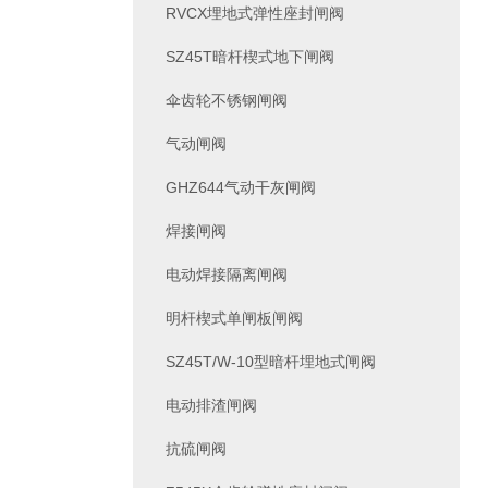
RVCX埋地式弹性座封闸阀
SZ45T暗杆楔式地下闸阀
伞齿轮不锈钢闸阀
气动闸阀
GHZ644气动干灰闸阀
焊接闸阀
电动焊接隔离闸阀
明杆楔式单闸板闸阀
SZ45T/W-10型暗杆埋地式闸阀
电动排渣闸阀
抗硫闸阀