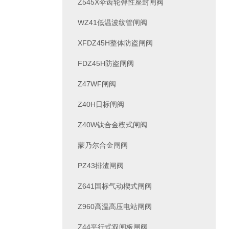
Z545X伞齿轮弹性座封闸阀
WZ41低温波纹管闸阀
XFDZ45H整体防盗闸阀
FDZ45H防盗闸阀
Z47WF闸阀
Z40H日标闸阀
Z40W钛合金楔式闸阀
蒙乃尔合金闸阀
PZ43排渣闸阀
Z641国标气动楔式闸阀
Z960高温高压电站闸阀
Z44平行式双闸板闸阀