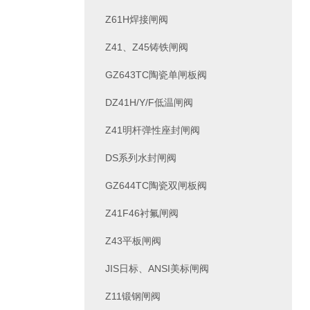
Z61H焊接闸阀
Z41、Z45铸铁闸阀
GZ643TC陶瓷单闸板阀
DZ41H/Y/F低温闸阀
Z41明杆弹性座封闸阀
DS系列水封闸阀
GZ644TC陶瓷双闸板阀
Z41F46衬氟闸阀
Z43平板闸阀
JIS日标、ANSI美标闸阀
Z11锻钢闸阀