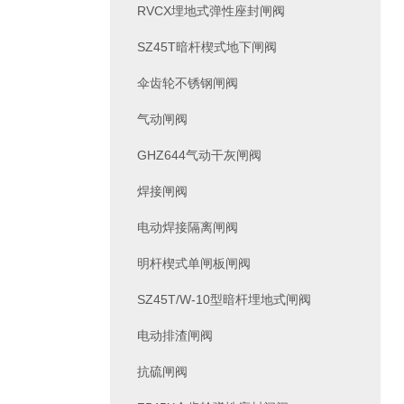
RVCX埋地式弹性座封闸阀
SZ45T暗杆楔式地下闸阀
伞齿轮不锈钢闸阀
气动闸阀
GHZ644气动干灰闸阀
焊接闸阀
电动焊接隔离闸阀
明杆楔式单闸板闸阀
SZ45T/W-10型暗杆埋地式闸阀
电动排渣闸阀
抗硫闸阀