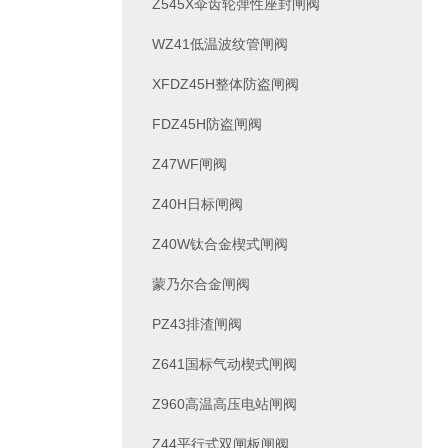
Z545X伞齿轮弹性座封闸阀
WZ41低温波纹管闸阀
XFDZ45H整体防盗闸阀
FDZ45H防盗闸阀
Z47WF闸阀
Z40H日标闸阀
Z40W钛合金楔式闸阀
蒙乃尔合金闸阀
PZ43排渣闸阀
Z641国标气动楔式闸阀
Z960高温高压电站闸阀
Z44平行式双闸板闸阀