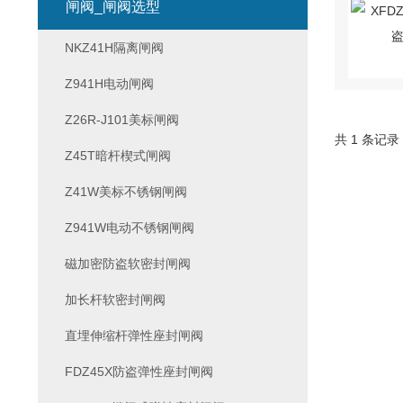
闸阀_闸阀选型
NKZ41H隔离闸阀
Z941H电动闸阀
Z26R-J101美标闸阀
共 1 条记录
Z45T暗杆楔式闸阀
Z41W美标不锈钢闸阀
Z941W电动不锈钢闸阀
磁加密防盗软密封闸阀
加长杆软密封闸阀
直埋伸缩杆弹性座封闸阀
FDZ45X防盗弹性座封闸阀