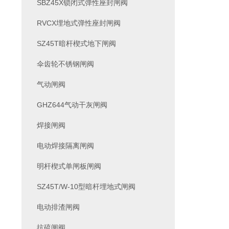
SBZ45X锁闭式弹性座封闸阀
RVCX埋地式弹性座封闸阀
SZ45T暗杆楔式地下闸阀
伞齿轮不锈钢闸阀
气动闸阀
GHZ644气动干灰闸阀
焊接闸阀
电动焊接隔离闸阀
明杆楔式单闸板闸阀
SZ45T/W-10型暗杆埋地式闸阀
电动排渣闸阀
抗硫闸阀