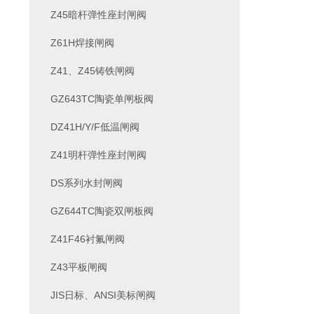
Z45暗杆弹性座封闸阀
Z61H焊接闸阀
Z41、Z45铸铁闸阀
GZ643TC陶瓷单闸板阀
DZ41H/Y/F低温闸阀
Z41明杆弹性座封闸阀
DS系列水封闸阀
GZ644TC陶瓷双闸板阀
Z41F46衬氟闸阀
Z43平板闸阀
JIS日标、ANSI美标闸阀