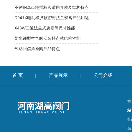
不锈钢伞齿轮插板阀适用介质及结构特点
D941X电动橡胶软密封法兰蝶阀产品用途
X43W二通法兰式旋塞阀尺寸性能
防水锤型空气阀安装特点就结构性能
气动回信角座阀产品特点
首 页
产品展示
公司介绍
|
|
|
推
站
©
技