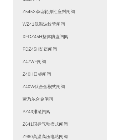
Z545X伞齿轮弹性座封闸阀
WZ41低温波纹管闸阀
XFDZ45H整体防盗闸阀
FDZ45H防盗闸阀
Z47WF闸阀
Z40H日标闸阀
Z40W钛合金楔式闸阀
蒙乃尔合金闸阀
PZ43排渣闸阀
Z641国标气动楔式闸阀
Z960高温高压电站闸阀