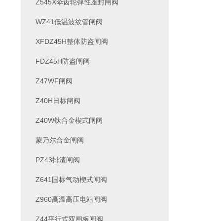
Z545X伞齿轮弹性座封闸阀
WZ41低温波纹管闸阀
XFDZ45H整体防盗闸阀
FDZ45H防盗闸阀
Z47WF闸阀
Z40H日标闸阀
Z40W钛合金楔式闸阀
蒙乃尔合金闸阀
PZ43排渣闸阀
Z641国标气动楔式闸阀
Z960高温高压电站闸阀
Z44平行式双闸板闸阀