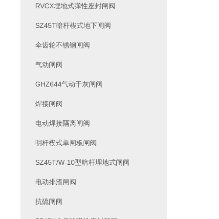
RVCX埋地式弹性座封闸阀
SZ45T暗杆楔式地下闸阀
伞齿轮不锈钢闸阀
气动闸阀
GHZ644气动干灰闸阀
焊接闸阀
电动焊接隔离闸阀
明杆楔式单闸板闸阀
SZ45T/W-10型暗杆埋地式闸阀
电动排渣闸阀
抗硫闸阀