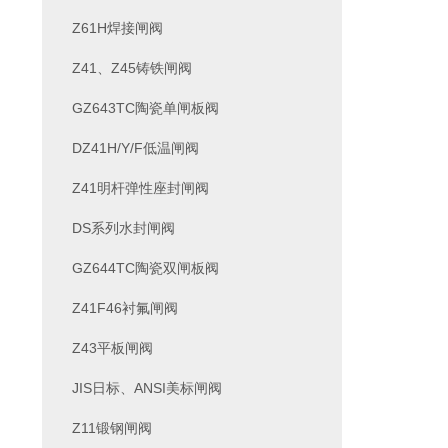
Z61H焊接闸阀
Z41、Z45铸铁闸阀
GZ643TC陶瓷单闸板阀
DZ41H/Y/F低温闸阀
Z41明杆弹性座封闸阀
DS系列水封闸阀
GZ644TC陶瓷双闸板阀
Z41F46衬氟闸阀
Z43平板闸阀
JIS日标、ANSI美标闸阀
Z11锻钢闸阀