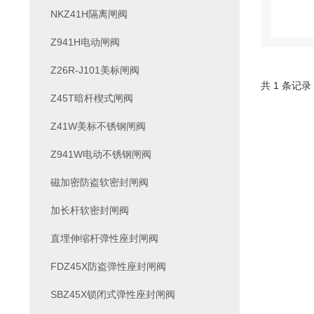
NKZ41H隔离闸阀
Z941H电动闸阀
Z26R-J101美标闸阀
共 1 条记录
Z45T暗杆楔式闸阀
Z41W美标不锈钢闸阀
Z941W电动不锈钢闸阀
磁加密防盗软密封闸阀
加长杆软密封闸阀
直埋伸缩杆弹性座封闸阀
FDZ45X防盗弹性座封闸阀
SBZ45X锁闭式弹性座封闸阀