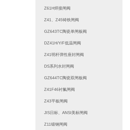
Z61H焊接闸阀
Z41、Z45铸铁闸阀
GZ643TC陶瓷单闸板阀
DZ41H/Y/F低温闸阀
Z41明杆弹性座封闸阀
DS系列水封闸阀
GZ644TC陶瓷双闸板阀
Z41F46衬氟闸阀
Z43平板闸阀
JIS日标、ANSI美标闸阀
Z11锻钢闸阀