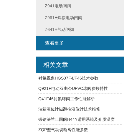
Z941电动闸阀
Z961H焊接电动闸阀
Z641H气动闸阀
查看更多
相关文章
衬氟视盅HGS07F4/F46技术参数
Q921F电动双由令UPVC球阀参数特性
Q41F46衬氟球阀工作性能解析
油箱液位计磁翻柱液位计技术维修
锻钢法兰止回阀H44Y适用系统及介质温度
ZQP型气动切断阀性能参数