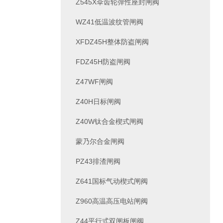
Z545X伞齿轮弹性座封闸阀
WZ41低温波纹管闸阀
XFDZ45H整体防盗闸阀
FDZ45H防盗闸阀
Z47WF闸阀
Z40H日标闸阀
Z40W钛合金楔式闸阀
蒙乃尔合金闸阀
PZ43排渣闸阀
Z641国标气动楔式闸阀
Z960高温高压电站闸阀
Z44平行式双闸板闸阀