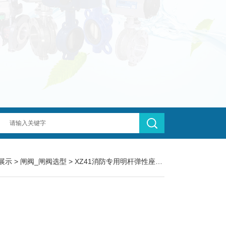
展示
>
闸阀_闸阀选型
>
XZ41消防专用明杆弹性座封闸阀