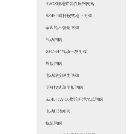
RVCX埋地式弹性座封闸阀
SZ45T暗杆楔式地下闸阀
伞齿轮不锈钢闸阀
气动闸阀
GHZ644气动干灰闸阀
焊接闸阀
电动焊接隔离闸阀
明杆楔式单闸板闸阀
SZ45T/W-10型暗杆埋地式闸阀
电动排渣闸阀
抗硫闸阀