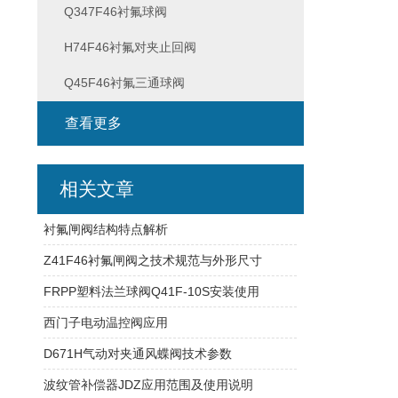
Q347F46衬氟球阀
H74F46衬氟对夹止回阀
Q45F46衬氟三通球阀
查看更多
相关文章
衬氟闸阀结构特点解析
Z41F46衬氟闸阀之技术规范与外形尺寸
FRPP塑料法兰球阀Q41F-10S安装使用
西门子电动温控阀应用
D671H气动对夹通风蝶阀技术参数
波纹管补偿器JDZ应用范围及使用说明