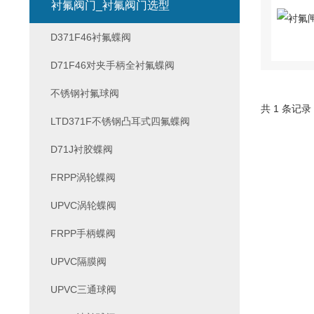
衬氟阀门_衬氟阀门选型
D371F46衬氟蝶阀
D71F46对夹手柄全衬氟蝶阀
不锈钢衬氟球阀
共 1 条记录
LTD371F不锈钢凸耳式四氟蝶阀
D71J衬胶蝶阀
FRPP涡轮蝶阀
UPVC涡轮蝶阀
FRPP手柄蝶阀
UPVC隔膜阀
UPVC三通球阀