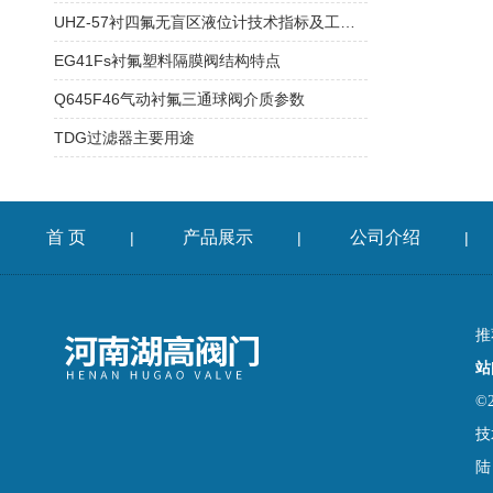
UHZ-57衬四氟无盲区液位计技术指标及工作介质
EG41Fs衬氟塑料隔膜阀结构特点
Q645F46气动衬氟三通球阀介质参数
TDG过滤器主要用途
首 页
产品展示
公司介绍
|
|
|
推
站
©
技
陆