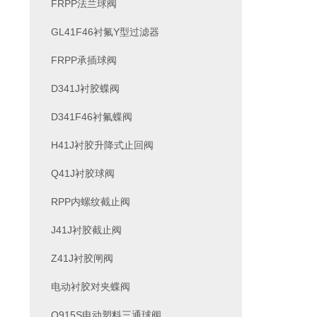
FRPP法兰球阀
GL41F46衬氟Y型过滤器
FRPP承插球阀
D341J衬胶蝶阀
D341F46衬氟蝶阀
H41J衬胶升降式止回阀
Q41J衬胶球阀
RPP内螺纹截止阀
J41J衬胶截止阀
Z41J衬胶闸阀
电动衬胶对夹蝶阀
Q915S电动塑料三通球阀