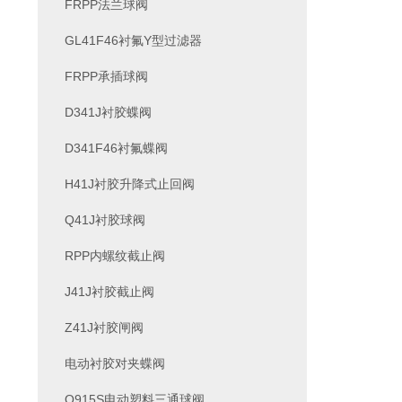
FRPP法兰球阀
GL41F46衬氟Y型过滤器
FRPP承插球阀
D341J衬胶蝶阀
D341F46衬氟蝶阀
H41J衬胶升降式止回阀
Q41J衬胶球阀
RPP内螺纹截止阀
J41J衬胶截止阀
Z41J衬胶闸阀
电动衬胶对夹蝶阀
Q915S电动塑料三通球阀