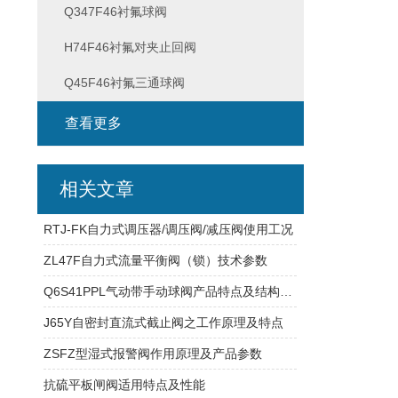
Q347F46衬氟球阀
H74F46衬氟对夹止回阀
Q45F46衬氟三通球阀
查看更多
相关文章
RTJ-FK自力式调压器/调压阀/减压阀使用工况
ZL47F自力式流量平衡阀（锁）技术参数
Q6S41PPL气动带手动球阀产品特点及结构性能
J65Y自密封直流式截止阀之工作原理及特点
ZSFZ型湿式报警阀作用原理及产品参数
抗硫平板闸阀适用特点及性能