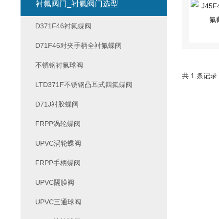
衬氟阀门_衬氟阀门选型
D371F46衬氟蝶阀
D71F46对夹手柄全衬氟蝶阀
不锈钢衬氟球阀
共 1 条记录
LTD371F不锈钢凸耳式四氟蝶阀
D71J衬胶蝶阀
FRPP涡轮蝶阀
UPVC涡轮蝶阀
FRPP手柄蝶阀
UPVC隔膜阀
UPVC三通球阀