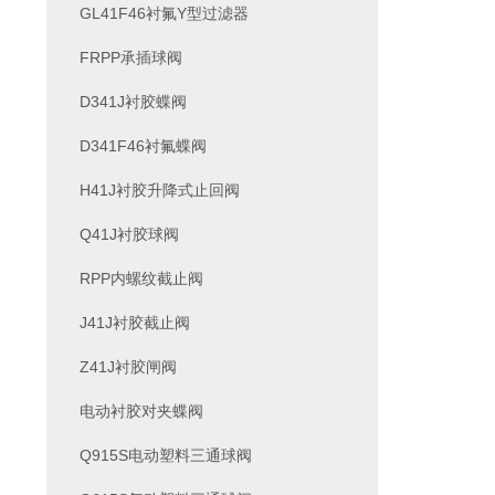
GL41F46衬氟Y型过滤器
FRPP承插球阀
D341J衬胶蝶阀
D341F46衬氟蝶阀
H41J衬胶升降式止回阀
Q41J衬胶球阀
RPP内螺纹截止阀
J41J衬胶截止阀
Z41J衬胶闸阀
电动衬胶对夹蝶阀
Q915S电动塑料三通球阀