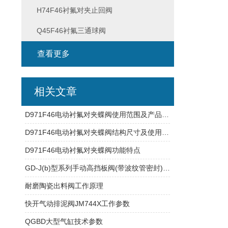
H74F46衬氟对夹止回阀
Q45F46衬氟三通球阀
查看更多
相关文章
D971F46电动衬氟对夹蝶阀使用范围及产品特点
D971F46电动衬氟对夹蝶阀结构尺寸及使用范围
D971F46电动衬氟对夹蝶阀功能特点
GD-J(b)型系列手动高挡板阀(带波纹管密封)结构性能及使用介质
耐磨陶瓷出料阀工作原理
快开气动排泥阀JM744X工作参数
QGBD大型气缸技术参数