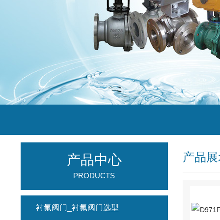
产品展
产品中心
PRODUCTS
衬氟阀门_衬氟阀门选型