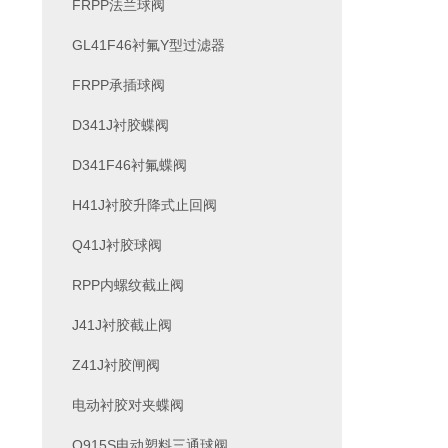
FRPP法兰球阀
GL41F46衬氟Y型过滤器
FRPP承插球阀
D341J衬胶蝶阀
D341F46衬氟蝶阀
H41J衬胶升降式止回阀
Q41J衬胶球阀
RPP内螺纹截止阀
J41J衬胶截止阀
Z41J衬胶闸阀
电动衬胶对夹蝶阀
Q915S电动塑料三通球阀