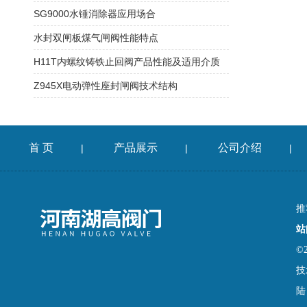
SG9000水锤消除器应用场合
水封双闸板煤气闸阀性能特点
H11T内螺纹铸铁止回阀产品性能及适用介质
Z945X电动弹性座封闸阀技术结构
首 页
产品展示
公司介绍
|
|
|
推
站
©
技
陆