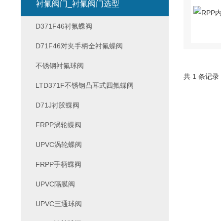
衬氟阀门_衬氟阀门选型
D371F46衬氟蝶阀
D71F46对夹手柄全衬氟蝶阀
不锈钢衬氟球阀
共 1 条记录
LTD371F不锈钢凸耳式四氟蝶阀
D71J衬胶蝶阀
FRPP涡轮蝶阀
UPVC涡轮蝶阀
FRPP手柄蝶阀
UPVC隔膜阀
UPVC三通球阀