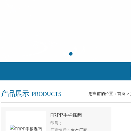
产品展示
PRODUCTS
您当前的位置：
首页
>
FRPP手柄蝶阀
型号：
厂商性质：
生产厂家