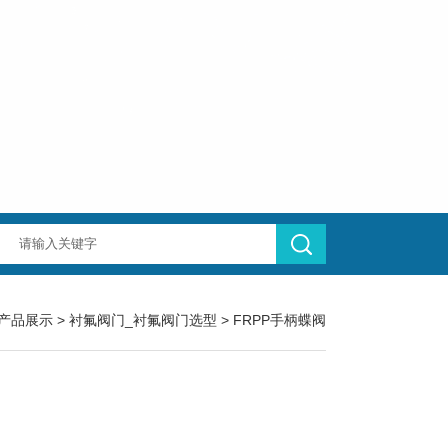
产品展示
>
衬氟阀门_衬氟阀门选型
>
FRPP手柄蝶阀