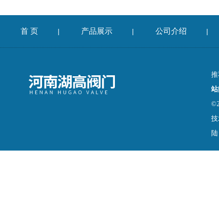
首 页
产品展示
公司介绍
|
|
|
推
站
©
技
陆