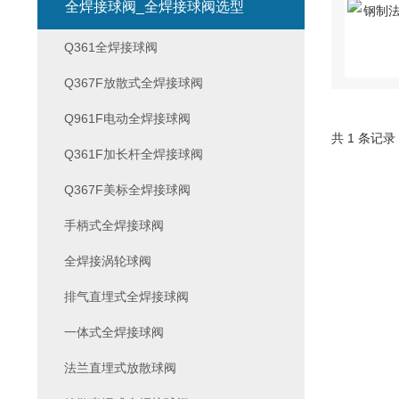
全焊接球阀_全焊接球阀选型
Q361全焊接球阀
Q367F放散式全焊接球阀
Q961F电动全焊接球阀
共 1 条记录
Q361F加长杆全焊接球阀
Q367F美标全焊接球阀
手柄式全焊接球阀
全焊接涡轮球阀
排气直埋式全焊接球阀
一体式全焊接球阀
法兰直埋式放散球阀