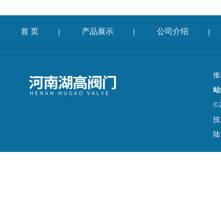
首 页
产品展示
公司介绍
|
|
|
推
站
©
技
陆