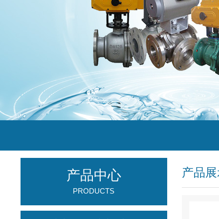
产品展
产品中心
PRODUCTS