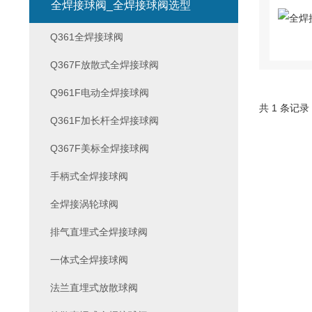
全焊接球阀_全焊接球阀选型
Q361全焊接球阀
Q367F放散式全焊接球阀
Q961F电动全焊接球阀
共 1 条记录
Q361F加长杆全焊接球阀
Q367F美标全焊接球阀
手柄式全焊接球阀
全焊接涡轮球阀
排气直埋式全焊接球阀
一体式全焊接球阀
法兰直埋式放散球阀