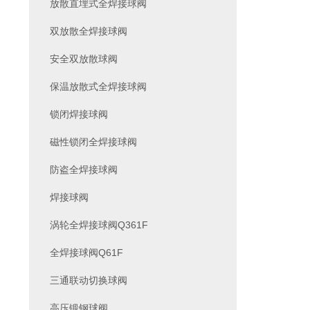
放散直埋式全焊接球阀
双放散全焊接球阀
安全双放散球阀
保温放散式全焊接球阀
锁闭焊接球阀
磁性锁闭全焊接球阀
防盗全焊接球阀
焊接球阀
涡轮全焊接球阀Q361F
全焊接球阀Q61F
三通联动切换球阀
高压锻钢球阀