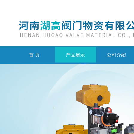
首 页
产品展示
公司介绍