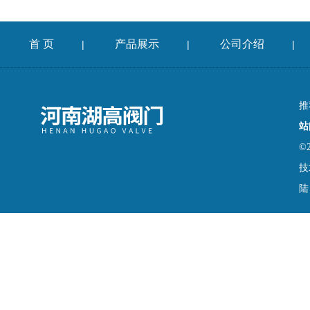
首 页
产品展示
公司介绍
|
|
|
推
站
©
技
陆