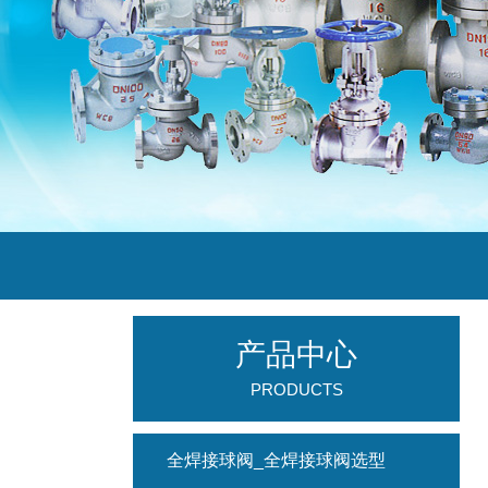
产品中心
PRODUCTS
全焊接球阀_全焊接球阀选型