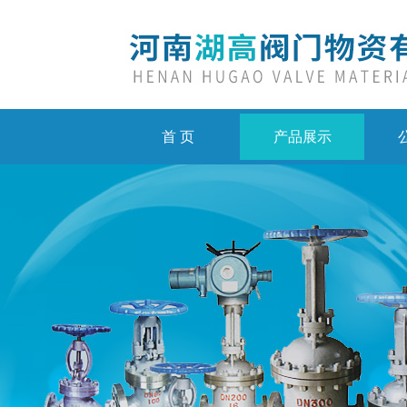
首 页
产品展示