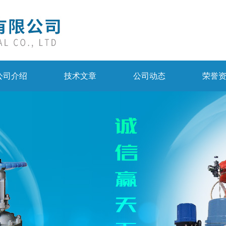
公司介绍
技术文章
公司动态
荣誉