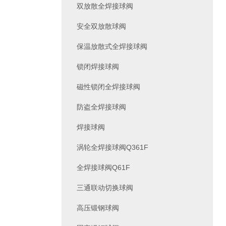
双放散全焊接球阀
安全双放散球阀
保温放散式全焊接球阀
锁闭焊接球阀
磁性锁闭全焊接球阀
防盗全焊接球阀
焊接球阀
涡轮全焊接球阀Q361F
全焊接球阀Q61F
三通联动切换球阀
高压锻钢球阀