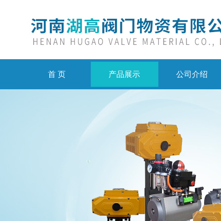
首 页
产品展示
公司介绍