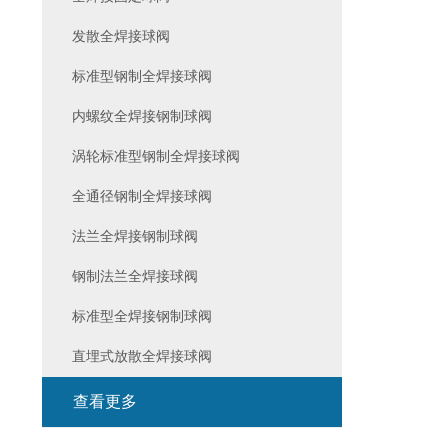
发散全焊接球阀
标准型钢制全焊接球阀
内螺纹全焊接钢制球阀
涡轮标准型钢制全焊接球阀
全通径钢制全焊接球阀
法兰全焊接钢制球阀
钢制法兰全焊接球阀
标准型全焊接钢制球阀
直埋式放散全焊接球阀
查看更多