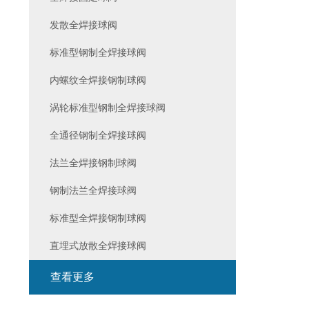
发散全焊接球阀
标准型钢制全焊接球阀
内螺纹全焊接钢制球阀
涡轮标准型钢制全焊接球阀
全通径钢制全焊接球阀
法兰全焊接钢制球阀
钢制法兰全焊接球阀
标准型全焊接钢制球阀
直埋式放散全焊接球阀
查看更多