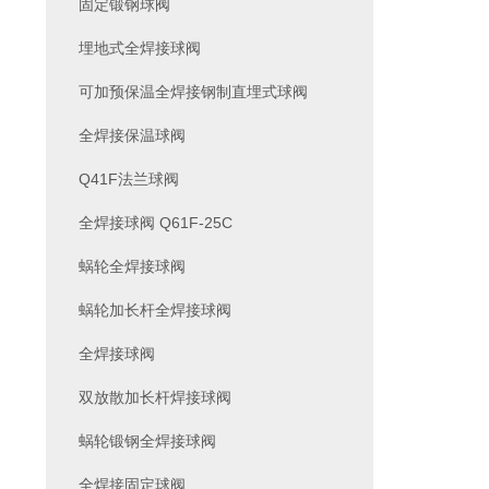
固定锻钢球阀
埋地式全焊接球阀
可加预保温全焊接钢制直埋式球阀
全焊接保温球阀
Q41F法兰球阀
全焊接球阀 Q61F-25C
蜗轮全焊接球阀
蜗轮加长杆全焊接球阀
全焊接球阀
双放散加长杆焊接球阀
蜗轮锻钢全焊接球阀
全焊接固定球阀