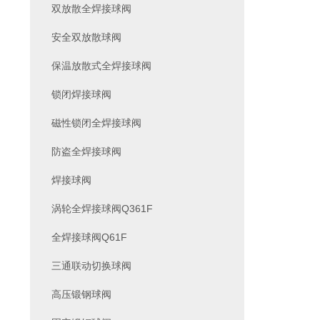
双放散全焊接球阀
安全双放散球阀
保温放散式全焊接球阀
锁闭焊接球阀
磁性锁闭全焊接球阀
防盗全焊接球阀
焊接球阀
涡轮全焊接球阀Q361F
全焊接球阀Q61F
三通联动切换球阀
高压锻钢球阀