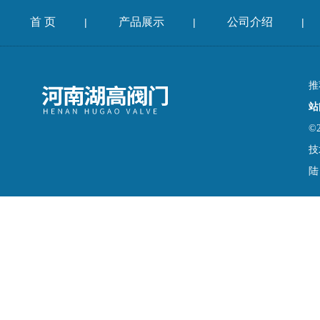
首 页
产品展示
公司介绍
|
|
|
推
站
©
技
陆