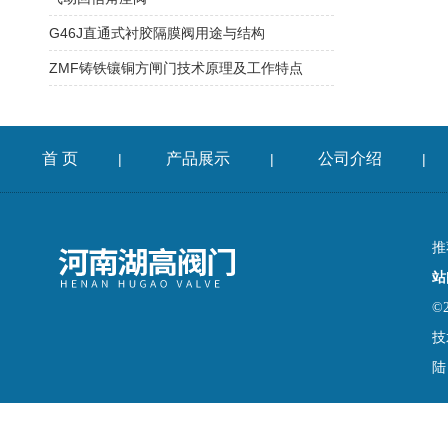
G46J直通式衬胶隔膜阀用途与结构
ZMF铸铁镶铜方闸门技术原理及工作特点
首 页
产品展示
公司介绍
|
|
|
推
站
©
技
陆