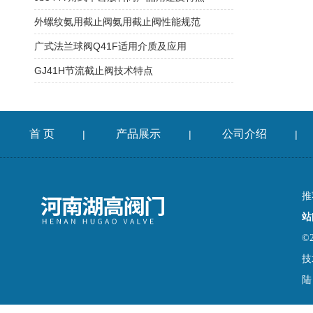
外螺纹氨用截止阀氨用截止阀性能规范
广式法兰球阀Q41F适用介质及应用
GJ41H节流截止阀技术特点
首 页
产品展示
公司介绍
|
|
|
推
站
©
技
陆