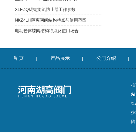
XLFZQ碳钢旋流防止器工作参数
NKZ41H隔离闸阀结构特点与使用范围
电动粉体蝶阀结构特点及使用场合
首 页
产品展示
公司介绍
|
|
|
推
站
©
技
陆