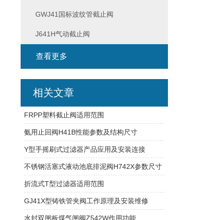
GWJ41国标波纹管截止阀
J641H气动截止阀
查看更多
相关文章
FRPP塑料截止阀适用范围
氨用止回阀H41B性能参数及结构尺寸
Y型手摇刷式过滤器产品应用及安装连接
不锈钢活塞式液动池底排泥阀H742X参数尺寸
折流式T型过滤器适用范围
GJ41X型铸铁管夹阀工作原理及安装维修
水封双闸板煤气闸阀Z542W作用功能