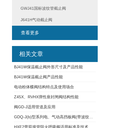
GWJ41国标波纹管截止阀
J641H气动截止阀
查看更多
相关文章
BJ41W保温截止阀外形尺寸及产品性能
BJ41W保温截止阀产品性能
电动粉体蝶阀结构特点及使用场合
Z45X、RVHX弹性座封闸阀结构性能
阀GD-J适用管道及应用
GDQ-J(b)型系列电、气动高挡板阀(带波纹管密封)技术性能
HXF2带双接管阻火呼吸阀适用标准及技术参数