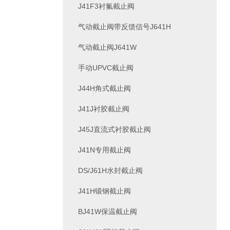
J41F3衬氟截止阀
气动截止阀带反馈信号J641H
气动截止阀J641W
手动UPVC截止阀
J44H角式截止阀
J41J衬胶截止阀
J45J直流式衬胶截止阀
J41N专用截止阀
DS/J61H水封截止阀
J41H锻钢截止阀
BJ41W保温截止阀