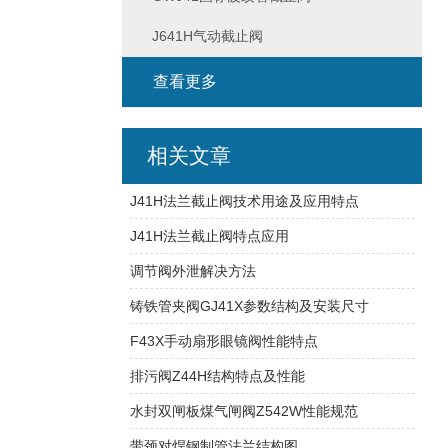
J641H气动截止阀
查看更多
相关文章
J41H法兰截止阀技术用途及应用特点
J41H法兰截止阀特点应用
调节阀外泄解决方法
铸铁管夹阀GJ41X参数结构及安装尺寸
F43X手动扇形眼镜阀性能特点
排污阀Z44H结构特点及性能
水封双闸板煤气闸阀Z542W性能规范
带颈对焊钢制管法兰结构图