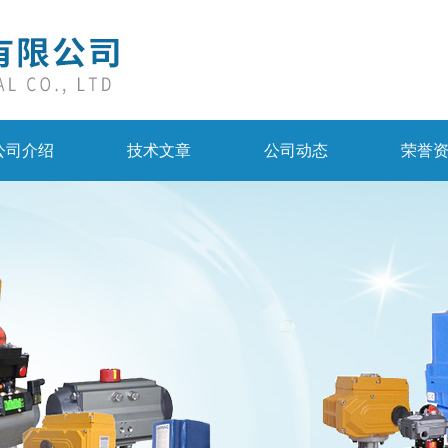
公司介绍
技术文章
公司动态
荣誉