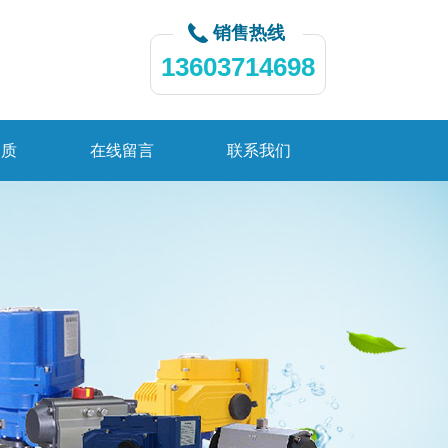
销售热线
13603714698
资质
在线留言
联系我们