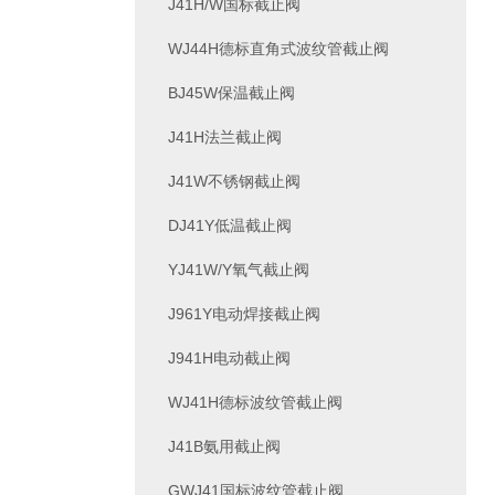
J41H/W国标截止阀
WJ44H德标直角式波纹管截止阀
BJ45W保温截止阀
J41H法兰截止阀
J41W不锈钢截止阀
DJ41Y低温截止阀
YJ41W/Y氧气截止阀
J961Y电动焊接截止阀
J941H电动截止阀
WJ41H德标波纹管截止阀
J41B氨用截止阀
GWJ41国标波纹管截止阀