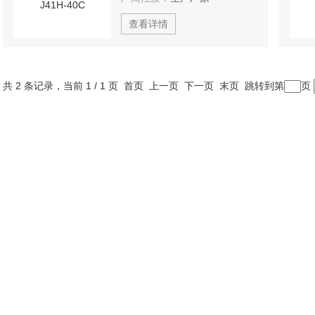
查看详情
共 2 条记录，当前 1 / 1 页 首页 上一页 下一页 末页 跳转到第
页