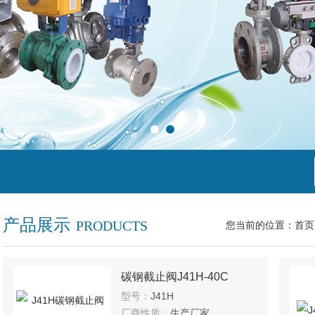
产品展示
PRODUCTS
您当前的位置：
首页
碳钢截止阀J41H-40C
型号：
J41H
厂商性质：
生产厂家