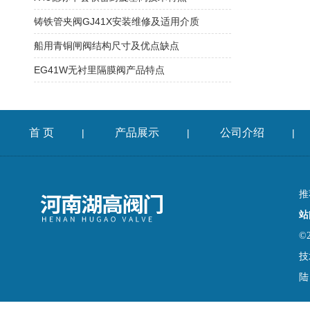
铸铁管夹阀GJ41X安装维修及适用介质
船用青铜闸阀结构尺寸及优点缺点
EG41W无衬里隔膜阀产品特点
首 页
产品展示
公司介绍
|
|
|
推
站
©
技
陆