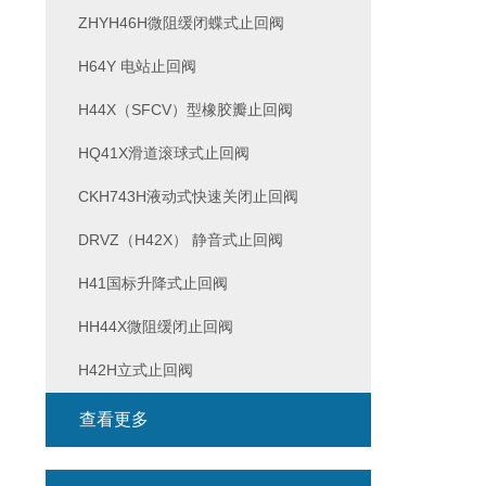
ZHYH46H微阻缓闭蝶式止回阀
H64Y 电站止回阀
H44X（SFCV）型橡胶瓣止回阀
HQ41X滑道滚球式止回阀
CKH743H液动式快速关闭止回阀
DRVZ（H42X） 静音式止回阀
H41国标升降式止回阀
HH44X微阻缓闭止回阀
H42H立式止回阀
查看更多