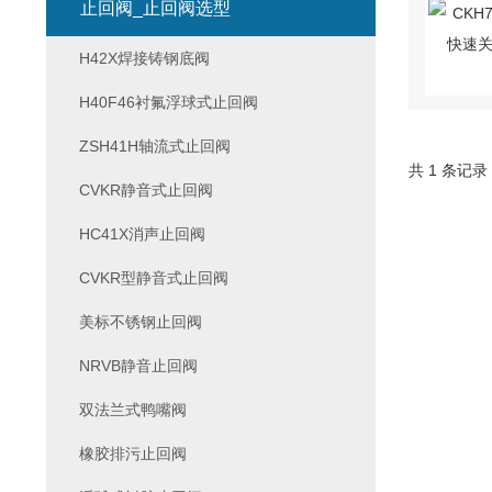
止回阀_止回阀选型
H42X焊接铸钢底阀
H40F46衬氟浮球式止回阀
ZSH41H轴流式止回阀
共 1 条记录
CVKR静音式止回阀
HC41X消声止回阀
CVKR型静音式止回阀
美标不锈钢止回阀
NRVB静音止回阀
双法兰式鸭嘴阀
橡胶排污止回阀