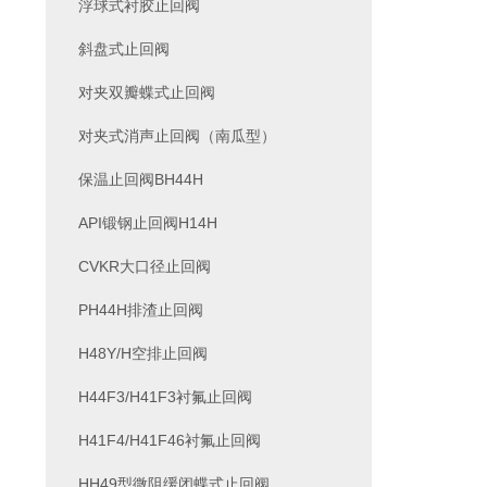
浮球式衬胶止回阀
斜盘式止回阀
对夹双瓣蝶式止回阀
对夹式消声止回阀（南瓜型）
保温止回阀BH44H
API锻钢止回阀H14H
CVKR大口径止回阀
PH44H排渣止回阀
H48Y/H空排止回阀
H44F3/H41F3衬氟止回阀
H41F4/H41F46衬氟止回阀
HH49型微阻缓闭蝶式止回阀