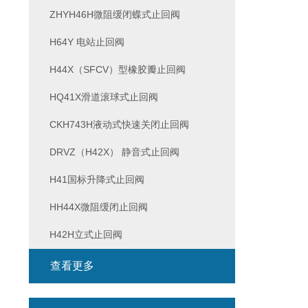
ZHYH46H微阻缓闭蝶式止回阀
H64Y 电站止回阀
H44X（SFCV）型橡胶瓣止回阀
HQ41X滑道滚球式止回阀
CKH743H液动式快速关闭止回阀
DRVZ（H42X） 静音式止回阀
H41国标升降式止回阀
HH44X微阻缓闭止回阀
H42H立式止回阀
查看更多