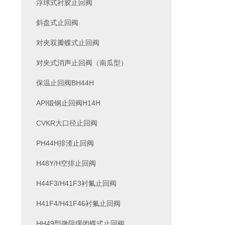
浮球式衬胶止回阀
斜盘式止回阀
对夹双瓣蝶式止回阀
对夹式消声止回阀（南瓜型）
保温止回阀BH44H
API锻钢止回阀H14H
CVKR大口径止回阀
PH44H排渣止回阀
H48Y/H空排止回阀
H44F3/H41F3衬氟止回阀
H41F4/H41F46衬氟止回阀
HH49型微阻缓闭蝶式止回阀