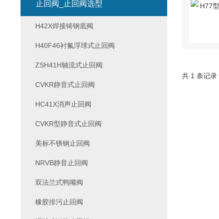
止回阀_止回阀选型
H42X焊接铸钢底阀
H40F46衬氟浮球式止回阀
ZSH41H轴流式止回阀
共 1 条记录
CVKR静音式止回阀
HC41X消声止回阀
CVKR型静音式止回阀
美标不锈钢止回阀
NRVB静音止回阀
双法兰式鸭嘴阀
橡胶排污止回阀