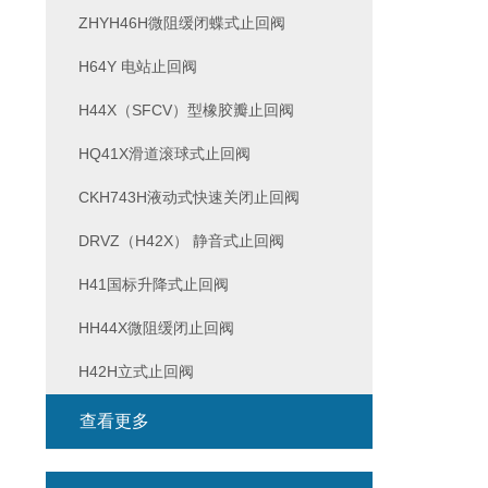
ZHYH46H微阻缓闭蝶式止回阀
H64Y 电站止回阀
H44X（SFCV）型橡胶瓣止回阀
HQ41X滑道滚球式止回阀
CKH743H液动式快速关闭止回阀
DRVZ（H42X） 静音式止回阀
H41国标升降式止回阀
HH44X微阻缓闭止回阀
H42H立式止回阀
查看更多