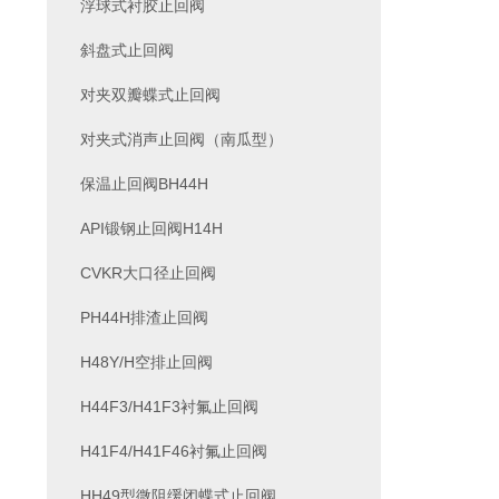
浮球式衬胶止回阀
斜盘式止回阀
对夹双瓣蝶式止回阀
对夹式消声止回阀（南瓜型）
保温止回阀BH44H
API锻钢止回阀H14H
CVKR大口径止回阀
PH44H排渣止回阀
H48Y/H空排止回阀
H44F3/H41F3衬氟止回阀
H41F4/H41F46衬氟止回阀
HH49型微阻缓闭蝶式止回阀