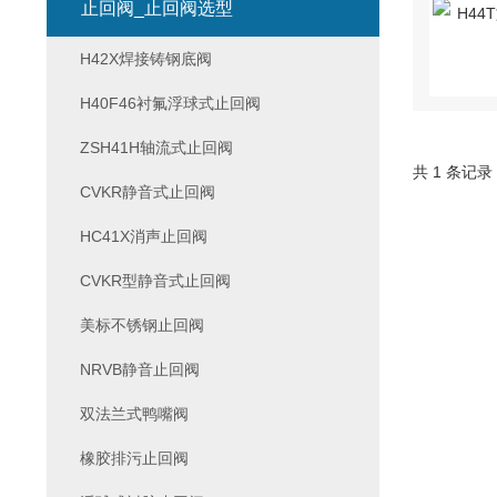
止回阀_止回阀选型
H42X焊接铸钢底阀
H40F46衬氟浮球式止回阀
ZSH41H轴流式止回阀
共 1 条记录
CVKR静音式止回阀
HC41X消声止回阀
CVKR型静音式止回阀
美标不锈钢止回阀
NRVB静音止回阀
双法兰式鸭嘴阀
橡胶排污止回阀