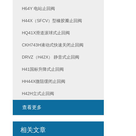
H64Y 电站止回阀
H44X（SFCV）型橡胶瓣止回阀
HQ41X滑道滚球式止回阀
CKH743H液动式快速关闭止回阀
DRVZ（H42X） 静音式止回阀
H41国标升降式止回阀
HH44X微阻缓闭止回阀
H42H立式止回阀
查看更多
相关文章