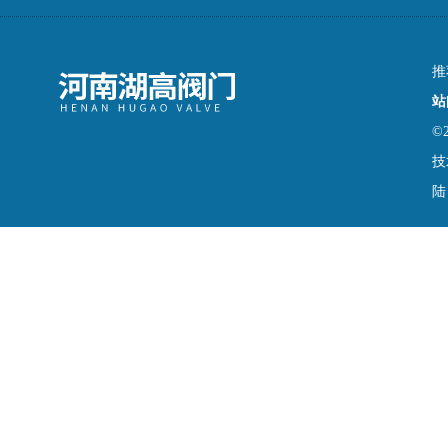
推
站
©
技
陆