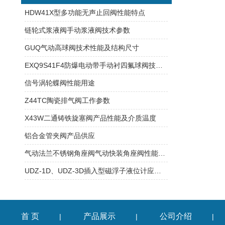
HDW41X型多功能无声止回阀性能特点
链轮式浆液阀手动浆液阀技术参数
GUQ气动高球阀技术性能及结构尺寸
EXQ9S41F4防爆电动带手动衬四氟球阀技术性能及连接尺寸
信号涡轮蝶阀性能用途
Z44TC陶瓷排气阀工作参数
X43W二通铸铁旋塞阀产品性能及介质温度
铝合金管夹阀产品供应
气动法兰不锈钢角座阀气动快装角座阀性能特点
UDZ-1D、UDZ-3D插入型磁浮子液位计应用行业与参数
首 页
产品展示
公司介绍
|
|
|