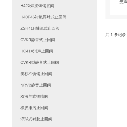
H42X焊接铸钢底阀
H40F46衬氟浮球式止回阀
ZSH41H轴流式止回阀
共 1 条记录
CVKR静音式止回阀
HC41X消声止回阀
CVKR型静音式止回阀
美标不锈钢止回阀
NRVB静音止回阀
双法兰式鸭嘴阀
橡胶排污止回阀
浮球式衬胶止回阀