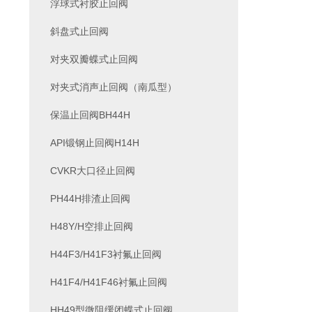
浮球式衬胶止回阀
斜盘式止回阀
对夹双瓣蝶式止回阀
对夹式消声止回阀（南瓜型）
保温止回阀BH44H
API锻钢止回阀H14H
CVKR大口径止回阀
PH44H排渣止回阀
H48Y/H空排止回阀
H44F3/H41F3衬氟止回阀
H41F4/H41F46衬氟止回阀
HH49型微阻缓闭蝶式止回阀