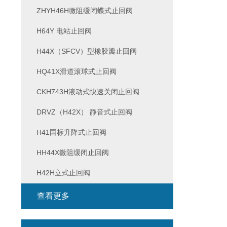
ZHYH46H微阻缓闭蝶式止回阀
H64Y 电站止回阀
H44X（SFCV）型橡胶瓣止回阀
HQ41X滑道滚球式止回阀
CKH743H液动式快速关闭止回阀
DRVZ（H42X） 静音式止回阀
H41国标升降式止回阀
HH44X微阻缓闭止回阀
H42H立式止回阀
查看更多