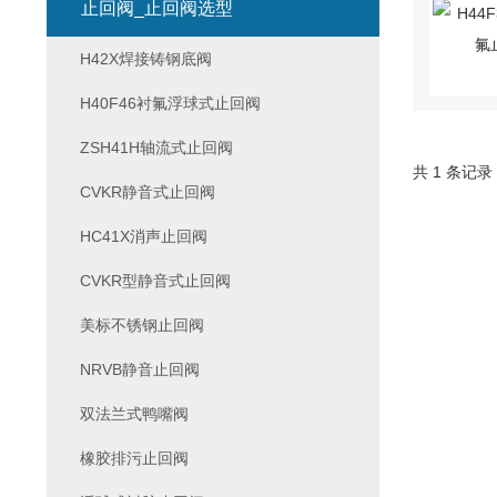
止回阀_止回阀选型
H42X焊接铸钢底阀
H40F46衬氟浮球式止回阀
ZSH41H轴流式止回阀
共 1 条记录
CVKR静音式止回阀
HC41X消声止回阀
CVKR型静音式止回阀
美标不锈钢止回阀
NRVB静音止回阀
双法兰式鸭嘴阀
橡胶排污止回阀