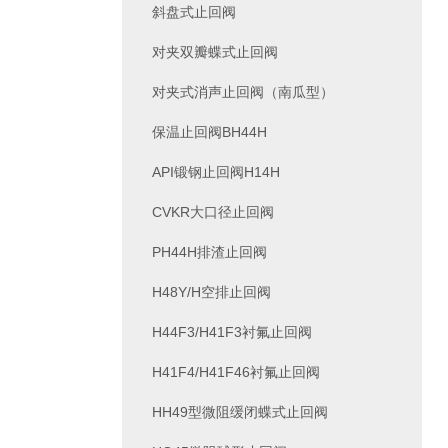
斜盘式止回阀
对夹双瓣蝶式止回阀
对夹式消声止回阀（南瓜型）
保温止回阀BH44H
API锻钢止回阀H14H
CVKR大口径止回阀
PH44H排渣止回阀
H48Y/H空排止回阀
H44F3/H41F3衬氟止回阀
H41F4/H41F46衬氟止回阀
HH49型微阻缓闭蝶式止回阀