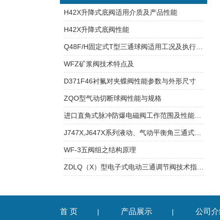
H42X升降式底阀适用介质及产品性能
H42X升降式底阀性能
Q48F/H固定式T型三通球阀适用工况及执行标准
WFZ矿浆阀技术特点及
D371F46衬氟对夹蝶阀性能参数与外形尺寸
ZQO型气动切断球阀性能与规格
进口直角式脉冲防爆电磁阀工作范围及性能特点
J747X,J647X系列液动、气动平衡角三通式三通排泥阀技术特点及工作原理
WF-3五阀组之结构原理
ZDLQ（X）型电子式电动三通调节阀技术指标及性能参数
首 页
产品展示
公司介
|
|