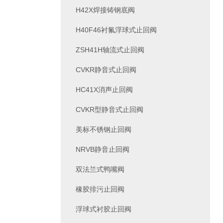
H42X焊接铸钢底阀
H40F46衬氟浮球式止回阀
ZSH41H轴流式止回阀
CVKR静音式止回阀
HC41X消声止回阀
CVKR型静音式止回阀
美标不锈钢止回阀
NRVB静音止回阀
双法兰式鸭嘴阀
橡胶排污止回阀
浮球式衬胶止回阀