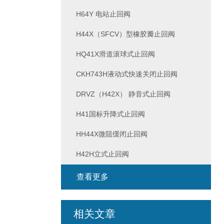
H64Y 电站止回阀
H44X（SFCV）型橡胶瓣止回阀
HQ41X滑道滚球式止回阀
CKH743H液动式快速关闭止回阀
DRVZ（H42X） 静音式止回阀
H41国标升降式止回阀
HH44X微阻缓闭止回阀
H42H立式止回阀
查看更多
相关文章