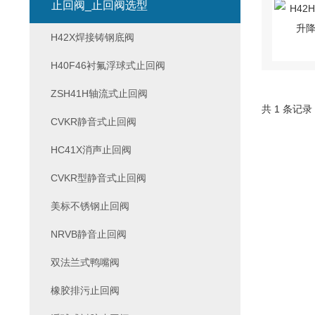
止回阀_止回阀选型
H42X焊接铸钢底阀
H40F46衬氟浮球式止回阀
ZSH41H轴流式止回阀
共 1 条记录
CVKR静音式止回阀
HC41X消声止回阀
CVKR型静音式止回阀
美标不锈钢止回阀
NRVB静音止回阀
双法兰式鸭嘴阀
橡胶排污止回阀