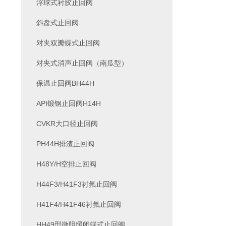
浮球式衬胶止回阀
斜盘式止回阀
对夹双瓣蝶式止回阀
对夹式消声止回阀（南瓜型）
保温止回阀BH44H
API锻钢止回阀H14H
CVKR大口径止回阀
PH44H排渣止回阀
H48Y/H空排止回阀
H44F3/H41F3衬氟止回阀
H41F4/H41F46衬氟止回阀
HH49型微阻缓闭蝶式止回阀