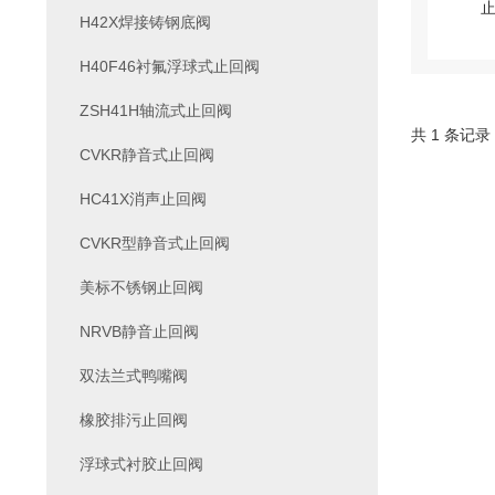
H42X焊接铸钢底阀
H40F46衬氟浮球式止回阀
ZSH41H轴流式止回阀
共 1 条记录
CVKR静音式止回阀
HC41X消声止回阀
CVKR型静音式止回阀
美标不锈钢止回阀
NRVB静音止回阀
双法兰式鸭嘴阀
橡胶排污止回阀
浮球式衬胶止回阀