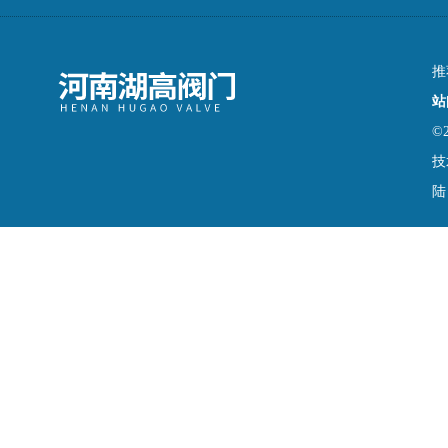
推
站
©
技
陆