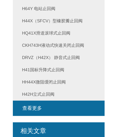
H64Y 电站止回阀
H44X（SFCV）型橡胶瓣止回阀
HQ41X滑道滚球式止回阀
CKH743H液动式快速关闭止回阀
DRVZ（H42X） 静音式止回阀
H41国标升降式止回阀
HH44X微阻缓闭止回阀
H42H立式止回阀
查看更多
相关文章