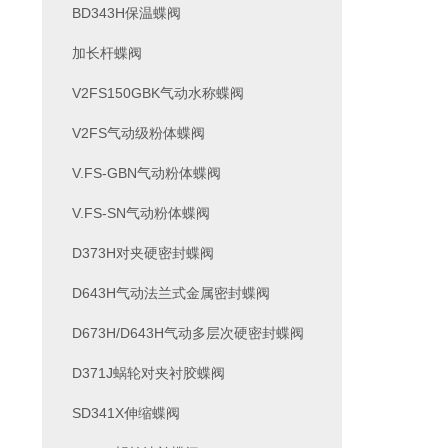
BD343H保温蝶阀
加长杆蝶阀
V2FS150GBK气动水称蝶阀
V2FS气动级粉体蝶阀
V.FS-GBN气动粉体蝶阀
V.FS-SN气动粉体蝶阀
D373H对夹硬密封蝶阀
D643H气动法兰式金属密封蝶阀
D673H/D643H气动多层次硬密封蝶阀
D371J蜗轮对夹衬胶蝶阀
SD341X伸缩蝶阀