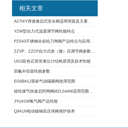
相关文章
A27H/Y弹簧微启式安全阀适用管路及主要尺寸
YZW型自力式温度调节阀性能特点
PZ543不锈钢伞齿轮刀闸阀产品特点与应用范围
ZZVP、ZZCP自力式差（微）压调节阀参数指标
UGS彩色石英管液位计结构原理及技术性能
四氟补偿器性能参数
EG6B41J英标气动隔膜阀使用范围
链轮煤气快速启闭闸阀MZL544W适用范围及产品特点
JYU41W氧气阀产品性能
Q941N电动锻钢高压球阀维护保养