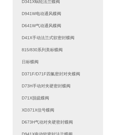
D341X蜗轮法兰蝶阀
D941W电动通风蝶阀
D641W气动通风蝶阀
D41X手动法兰式软密封蝶阀
815/830系列美标蝶阀
日标蝶阀
D371F/D71F四氟密封对夹蝶阀
D73H手动对夹硬密封蝶阀
D71X脱硫蝶阀
XD371X信号蝶阀
D673H气动对夹硬密封蝶阀
D941X电动软密封法兰蝶阀