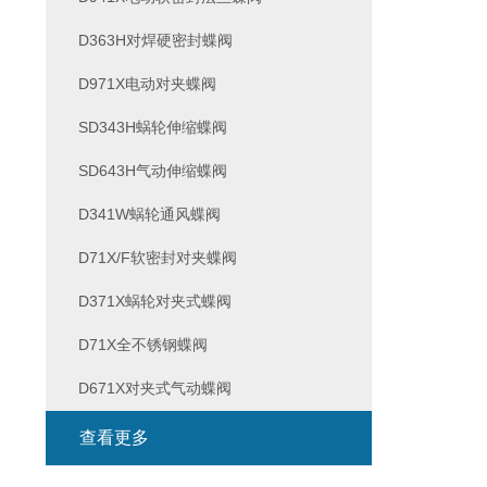
D363H对焊硬密封蝶阀
D971X电动对夹蝶阀
SD343H蜗轮伸缩蝶阀
SD643H气动伸缩蝶阀
D341W蜗轮通风蝶阀
D71X/F软密封对夹蝶阀
D371X蜗轮对夹式蝶阀
D71X全不锈钢蝶阀
D671X对夹式气动蝶阀
查看更多