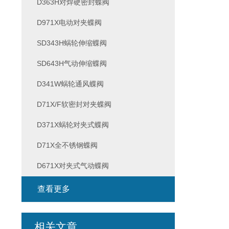
D363H对焊硬密封蝶阀
D971X电动对夹蝶阀
SD343H蜗轮伸缩蝶阀
SD643H气动伸缩蝶阀
D341W蜗轮通风蝶阀
D71X/F软密封对夹蝶阀
D371X蜗轮对夹式蝶阀
D71X全不锈钢蝶阀
D671X对夹式气动蝶阀
查看更多
相关文章