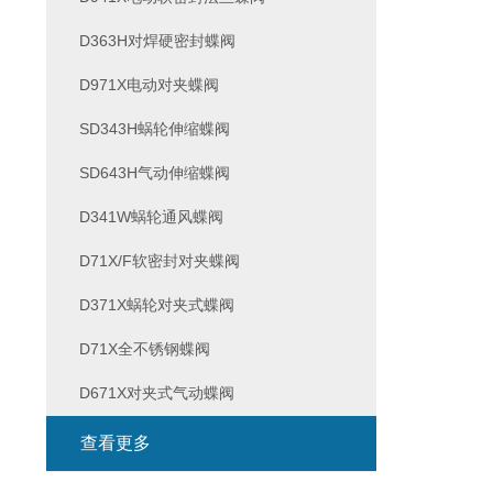
D363H对焊硬密封蝶阀
D971X电动对夹蝶阀
SD343H蜗轮伸缩蝶阀
SD643H气动伸缩蝶阀
D341W蜗轮通风蝶阀
D71X/F软密封对夹蝶阀
D371X蜗轮对夹式蝶阀
D71X全不锈钢蝶阀
D671X对夹式气动蝶阀
查看更多