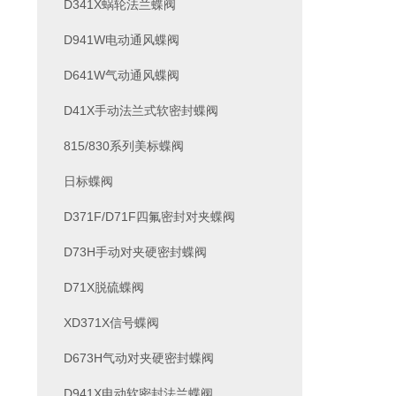
D341X蜗轮法兰蝶阀
D941W电动通风蝶阀
D641W气动通风蝶阀
D41X手动法兰式软密封蝶阀
815/830系列美标蝶阀
日标蝶阀
D371F/D71F四氟密封对夹蝶阀
D73H手动对夹硬密封蝶阀
D71X脱硫蝶阀
XD371X信号蝶阀
D673H气动对夹硬密封蝶阀
D941X电动软密封法兰蝶阀