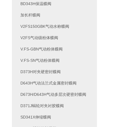
BD343H保温蝶阀
加长杆蝶阀
V2FS150GBK气动水称蝶阀
V2FS气动级粉体蝶阀
V.FS-GBN气动粉体蝶阀
V.FS-SN气动粉体蝶阀
D373H对夹硬密封蝶阀
D643H气动法兰式金属密封蝶阀
D673H/D643H气动多层次硬密封蝶阀
D371J蜗轮对夹衬胶蝶阀
SD341X伸缩蝶阀