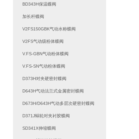
BD343H保温蝶阀
加长杆蝶阀
V2FS150GBK气动水称蝶阀
V2FS气动级粉体蝶阀
V.FS-GBN气动粉体蝶阀
V.FS-SN气动粉体蝶阀
D373H对夹硬密封蝶阀
D643H气动法兰式金属密封蝶阀
D673H/D643H气动多层次硬密封蝶阀
D371J蜗轮对夹衬胶蝶阀
SD341X伸缩蝶阀