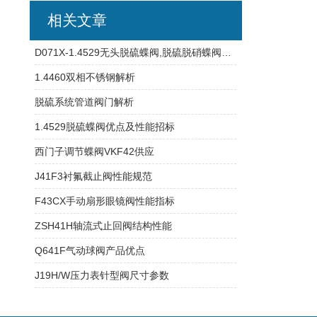
相关文章
D071X-1.4529无头脱硫蝶阀,脱硫脱硝蝶阀性能特点
1.4460双相不锈钢解析
脱硫系统管道阀门解析
1.4529脱硫蝶阀优点及性能招标
西门子调节蝶阀VKF42供应
J41F3衬氟截止阀性能规范
F43CX手动扇形眼镜阀性能指标
ZSH41H轴流式止回阀结构性能
Q641F气动球阀产品优点
J19H/W压力表针型阀尺寸参数