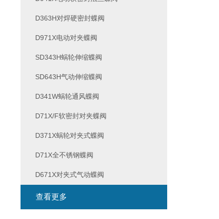
D363H对焊硬密封蝶阀
D971X电动对夹蝶阀
SD343H蜗轮伸缩蝶阀
SD643H气动伸缩蝶阀
D341W蜗轮通风蝶阀
D71X/F软密封对夹蝶阀
D371X蜗轮对夹式蝶阀
D71X全不锈钢蝶阀
D671X对夹式气动蝶阀
查看更多