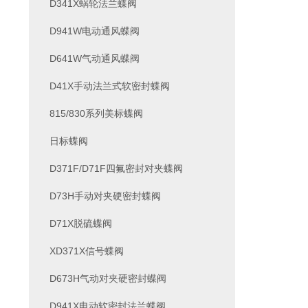
D341X蜗轮法兰蝶阀
D941W电动通风蝶阀
D641W气动通风蝶阀
D41X手动法兰式软密封蝶阀
815/830系列美标蝶阀
日标蝶阀
D371F/D71F四氟密封对夹蝶阀
D73H手动对夹硬密封蝶阀
D71X脱硫蝶阀
XD371X信号蝶阀
D673H气动对夹硬密封蝶阀
D941X电动软密封法兰蝶阀