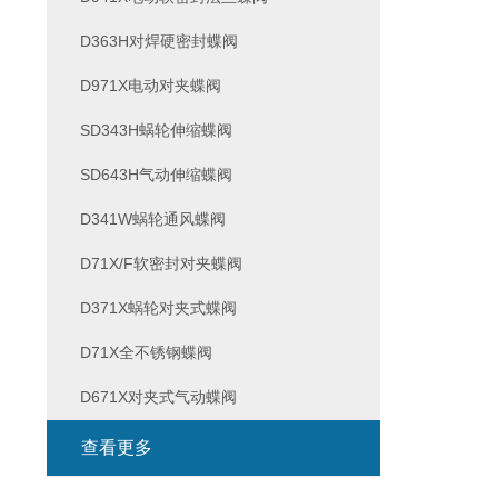
D363H对焊硬密封蝶阀
D971X电动对夹蝶阀
SD343H蜗轮伸缩蝶阀
SD643H气动伸缩蝶阀
D341W蜗轮通风蝶阀
D71X/F软密封对夹蝶阀
D371X蜗轮对夹式蝶阀
D71X全不锈钢蝶阀
D671X对夹式气动蝶阀
查看更多