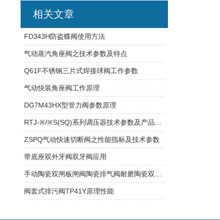
相关文章
FD343H防盗蝶阀使用方法
气动蒸汽角座阀之技术参数及特点
Q61F不锈钢三片式焊接球阀工作参数
气动快装角座阀工作原理
DG7M43HX型管力阀参数原理
RTJ-※/※S(SQ)系列调压器技术参数及产品特性
ZSPQ气动快速切断阀之性能指标及技术参数
带底座双外牙阀双牙阀应用
手动陶瓷双闸板闸阀陶瓷排气阀耐磨陶瓷双闸板阀
阀套式排污阀TP41Y原理性能