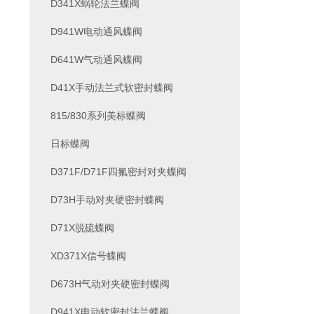
D341X蜗轮法兰蝶阀
D941W电动通风蝶阀
D641W气动通风蝶阀
D41X手动法兰式软密封蝶阀
815/830系列美标蝶阀
日标蝶阀
D371F/D71F四氟密封对夹蝶阀
D73H手动对夹硬密封蝶阀
D71X脱硫蝶阀
XD371X信号蝶阀
D673H气动对夹硬密封蝶阀
D941X电动软密封法兰蝶阀