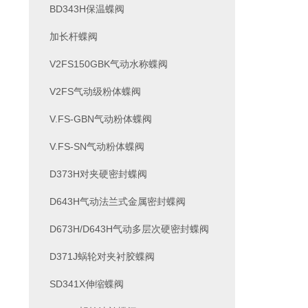
BD343H保温蝶阀
加长杆蝶阀
V2FS150GBK气动水称蝶阀
V2FS气动级粉体蝶阀
V.FS-GBN气动粉体蝶阀
V.FS-SN气动粉体蝶阀
D373H对夹硬密封蝶阀
D643H气动法兰式金属密封蝶阀
D673H/D643H气动多层次硬密封蝶阀
D371J蜗轮对夹衬胶蝶阀
SD341X伸缩蝶阀