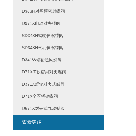
D363H对焊硬密封蝶阀
D971X电动对夹蝶阀
SD343H蜗轮伸缩蝶阀
SD643H气动伸缩蝶阀
D341W蜗轮通风蝶阀
D71X/F软密封对夹蝶阀
D371X蜗轮对夹式蝶阀
D71X全不锈钢蝶阀
D671X对夹式气动蝶阀
查看更多