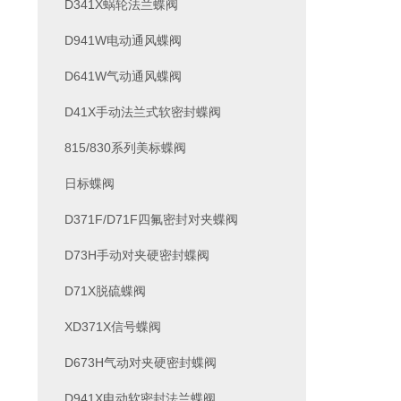
D341X蜗轮法兰蝶阀
D941W电动通风蝶阀
D641W气动通风蝶阀
D41X手动法兰式软密封蝶阀
815/830系列美标蝶阀
日标蝶阀
D371F/D71F四氟密封对夹蝶阀
D73H手动对夹硬密封蝶阀
D71X脱硫蝶阀
XD371X信号蝶阀
D673H气动对夹硬密封蝶阀
D941X电动软密封法兰蝶阀