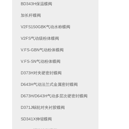
BD343H保温蝶阀
加长杆蝶阀
V2FS150GBK气动水称蝶阀
V2FS气动级粉体蝶阀
V.FS-GBN气动粉体蝶阀
V.FS-SN气动粉体蝶阀
D373H对夹硬密封蝶阀
D643H气动法兰式金属密封蝶阀
D673H/D643H气动多层次硬密封蝶阀
D371J蜗轮对夹衬胶蝶阀
SD341X伸缩蝶阀