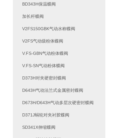
BD343H保温蝶阀
加长杆蝶阀
V2FS150GBK气动水称蝶阀
V2FS气动级粉体蝶阀
V.FS-GBN气动粉体蝶阀
V.FS-SN气动粉体蝶阀
D373H对夹硬密封蝶阀
D643H气动法兰式金属密封蝶阀
D673H/D643H气动多层次硬密封蝶阀
D371J蜗轮对夹衬胶蝶阀
SD341X伸缩蝶阀