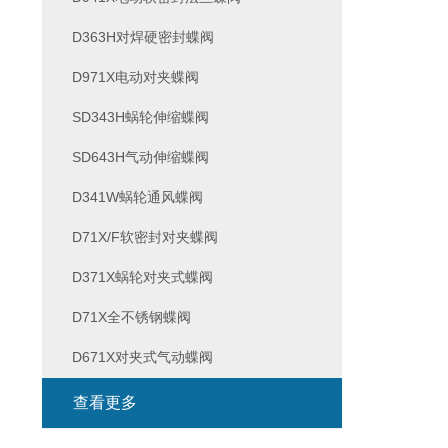
D363H对焊硬密封蝶阀
D971X电动对夹蝶阀
SD343H蜗轮伸缩蝶阀
SD643H气动伸缩蝶阀
D341W蜗轮通风蝶阀
D71X/F软密封对夹蝶阀
D371X蜗轮对夹式蝶阀
D71X全不锈钢蝶阀
D671X对夹式气动蝶阀
查看更多