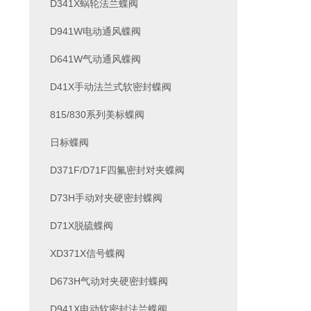
D341X蜗轮法兰蝶阀
D941W电动通风蝶阀
D641W气动通风蝶阀
D41X手动法兰式软密封蝶阀
815/830系列美标蝶阀
日标蝶阀
D371F/D71F四氟密封对夹蝶阀
D73H手动对夹硬密封蝶阀
D71X脱硫蝶阀
XD371X信号蝶阀
D673H气动对夹硬密封蝶阀
D941X电动软密封法兰蝶阀