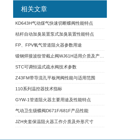
相关文章
KD643H气动煤气快速切断蝶阀性能特点
桔杆自动加臭装置泵式加臭装置性能特点
FP、FPV氧气管道阻火器参数用途
锻钢焊接波纹管截止阀WJ61H适用介质及产品应用
STC可调恒温式疏水阀技术参数
Z43FM带导流孔平板闸阀性能与适用范围
110系列温控器技术指标
GYW-1管道阻火器主要用途及性能特点
气动卫生级蝶阀D671F/681F产品性能
JZH夹套保温阻火器工作介质及外形尺寸