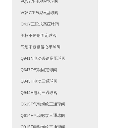
VQ977F电动V型球阀
VQ677F气动V型球阀
Q41Y三段式高压球阀
美标不锈钢固定球阀
气动不锈钢偏心半球阀
Q941N电动锻钢高压球阀
Q647F气动固定球阀
Q945H电动三通球阀
Q944H电动三通球阀
Q615F气动螺纹三通球阀
Q614F气动螺纹三通球阀
Q915F电动螺纹三通球阀