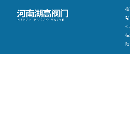
推
站
©
技
陆