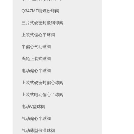
Q347MF喷煤粉球阀
三片式硬密封锻钢球阀
上装式偏心半球阀
半偏心气动球阀
涡轮上装式球阀
电动偏心半球阀
上装式硬密封偏心球阀
上装式电动偏心半球阀
电动V型球阀
气动偏心半球阀
气动薄型保温球阀