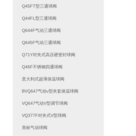
Q45FT型三通球阀
Q44FL型三通球阀
Q644F气动三通球阀
Q645F气动三通球阀
Q71Y对夹式高压硬密封球阀
Q46F不锈钢四通球阀
意大利式超薄保温球阀
BVQ647气动v型夹套保温球阀
VQ647气动V型调节球阀
VQ377F对夹式V型球阀
美标气动球阀