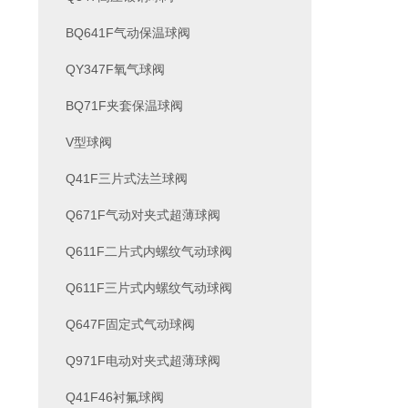
BQ641F气动保温球阀
QY347F氧气球阀
BQ71F夹套保温球阀
V型球阀
Q41F三片式法兰球阀
Q671F气动对夹式超薄球阀
Q611F二片式内螺纹气动球阀
Q611F三片式内螺纹气动球阀
Q647F固定式气动球阀
Q971F电动对夹式超薄球阀
Q41F46衬氟球阀