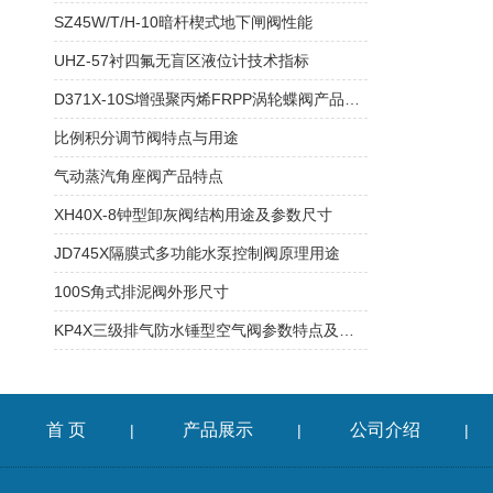
SZ45W/T/H-10暗杆楔式地下闸阀性能
UHZ-57衬四氟无盲区液位计技术指标
D371X-10S增强聚丙烯FRPP涡轮蝶阀产品特点
比例积分调节阀特点与用途
气动蒸汽角座阀产品特点 ​
XH40X-8钟型卸灰阀结构用途及参数尺寸
JD745X隔膜式多功能水泵控制阀原理用途
100S角式排泥阀外形尺寸
KP4X三级排气防水锤型空气阀参数特点及产品功能
首 页
产品展示
公司介绍
|
|
|