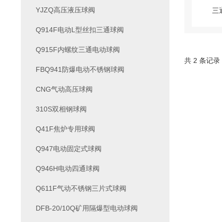
YJZQ高压液压球阀
Q914F电动L型丝扣三通球阀
Q915F内螺纹三通电动球阀
共 2 条记录
FBQ941防爆电动不锈钢球阀
CNG气动高压球阀
310S双相钢球阀
Q41F焦炉专用球阀
Q947电动固定式球阀
Q946H电动四通球阀
Q611F气动不锈钢三片式球阀
DFB-20/10Q矿用隔爆型电动球阀