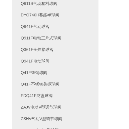
Q611S气动塑料球阀
DYQ740H蓄能半球阀
Q641F气动球阀
Q911F电动三片式球阀
Q361F全焊接球阀
Q941F电动球阀
Q41F铸钢球阀
Q41F不锈钢美标球阀
FDQ41F防盗球阀
ZAJV电动V型调节球阀
ZSHV气动V型调节球阀