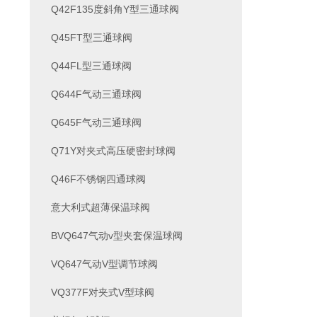
Q42F135度斜角Y型三通球阀
Q45FT型三通球阀
Q44FL型三通球阀
Q644F气动三通球阀
Q645F气动三通球阀
Q71Y对夹式高压硬密封球阀
Q46F不锈钢四通球阀
意大利式超薄保温球阀
BVQ647气动v型夹套保温球阀
VQ647气动V型调节球阀
VQ377F对夹式V型球阀