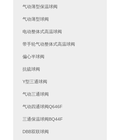
气动薄型保温球阀
气动薄型球阀
电动整体式高温球阀
带手轮气动整体式高温球阀
偏心半球阀
抗硫球阀
Y型三通球阀
气动三通球阀
气动四通球阀Q646F
三通保温球阀BQ44F
DBB双联球阀