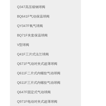
Q347高压锻钢球阀
BQ641F气动保温球阀
QY347F氧气球阀
BQ71F夹套保温球阀
V型球阀
Q41F三片式法兰球阀
Q671F气动对夹式超薄球阀
Q611F二片式内螺纹气动球阀
Q611F三片式内螺纹气动球阀
Q647F固定式气动球阀
Q971F电动对夹式超薄球阀