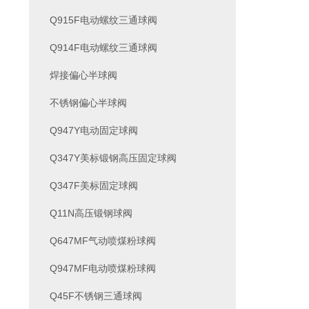
Q915F电动螺纹三通球阀
Q914F电动螺纹三通球阀
焊接偏心半球阀
不锈钢偏心半球阀
Q947Y电动固定球阀
Q347Y美标锻钢高压固定球阀
Q347F美标固定球阀
Q11N高压锻钢球阀
Q647MF气动喷煤粉球阀
Q947MF电动喷煤粉球阀
Q45F不锈钢三通球阀