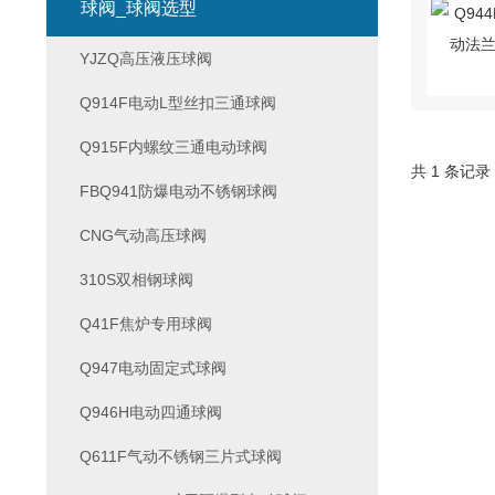
球阀_球阀选型
YJZQ高压液压球阀
Q914F电动L型丝扣三通球阀
Q915F内螺纹三通电动球阀
共 1 条记录
FBQ941防爆电动不锈钢球阀
CNG气动高压球阀
310S双相钢球阀
Q41F焦炉专用球阀
Q947电动固定式球阀
Q946H电动四通球阀
Q611F气动不锈钢三片式球阀