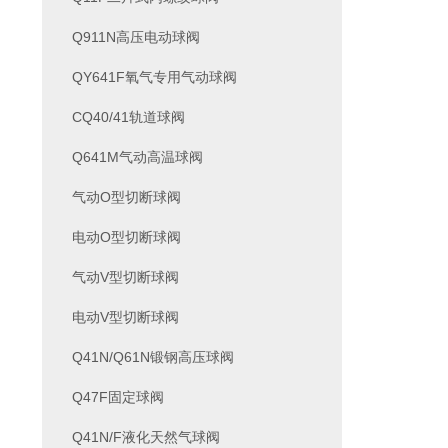
Q911N高压电动球阀
QY641F氧气专用气动球阀
CQ40/41轨道球阀
Q641M气动高温球阀
气动O型切断球阀
电动O型切断球阀
气动V型切断球阀
电动V型切断球阀
Q41N/Q61N锻钢高压球阀
Q47F固定球阀
Q41N/F液化天然气球阀