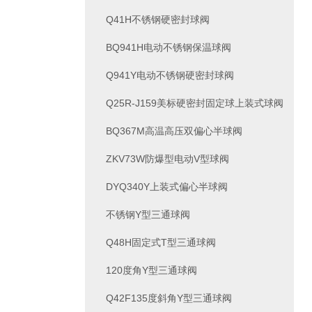
Q41H不锈钢硬密封球阀
BQ941H电动不锈钢保温球阀
Q941Y电动不锈钢硬密封球阀
Q25R-J159美标硬密封固定球上装式球阀
BQ367M高温高压双偏心半球阀
ZKV73W防爆型电动V型球阀
DYQ340Y上装式偏心半球阀
不锈钢Y型三通球阀
Q48H固定式T型三通球阀
120度角Y型三通球阀
Q42F135度斜角Y型三通球阀