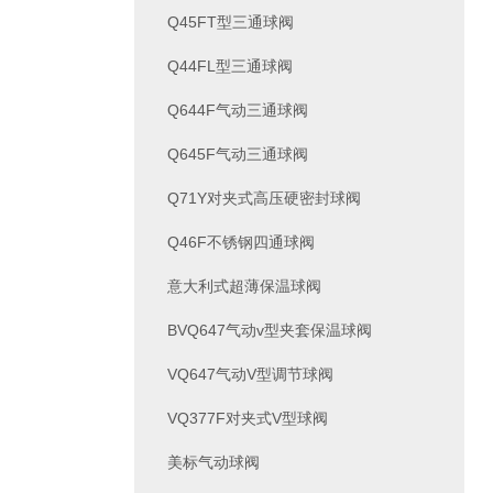
Q45FT型三通球阀
Q44FL型三通球阀
Q644F气动三通球阀
Q645F气动三通球阀
Q71Y对夹式高压硬密封球阀
Q46F不锈钢四通球阀
意大利式超薄保温球阀
BVQ647气动v型夹套保温球阀
VQ647气动V型调节球阀
VQ377F对夹式V型球阀
美标气动球阀