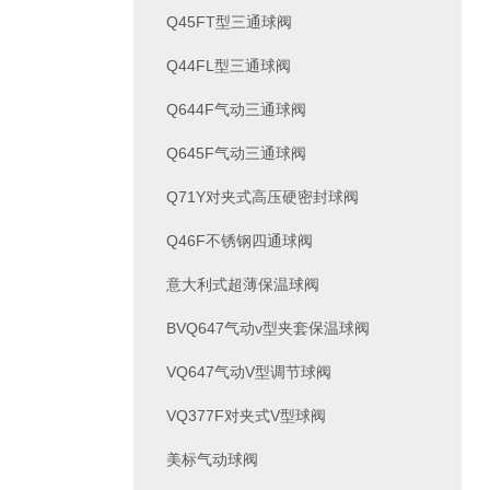
Q45FT型三通球阀
Q44FL型三通球阀
Q644F气动三通球阀
Q645F气动三通球阀
Q71Y对夹式高压硬密封球阀
Q46F不锈钢四通球阀
意大利式超薄保温球阀
BVQ647气动v型夹套保温球阀
VQ647气动V型调节球阀
VQ377F对夹式V型球阀
美标气动球阀