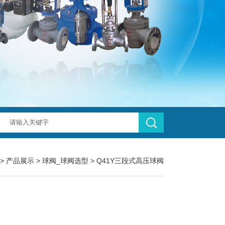
>
产品展示
>
球阀_球阀选型
>
Q41Y三段式高压球阀