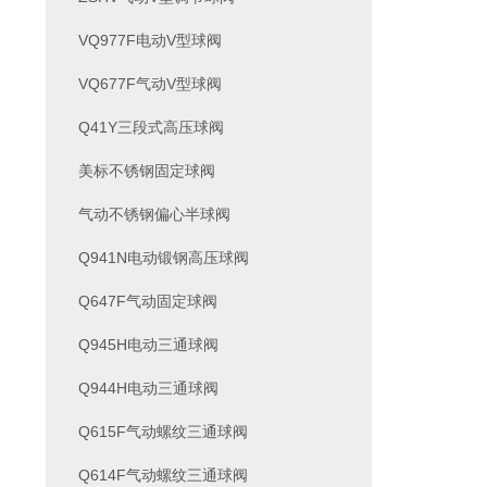
VQ977F电动V型球阀
VQ677F气动V型球阀
Q41Y三段式高压球阀
美标不锈钢固定球阀
气动不锈钢偏心半球阀
Q941N电动锻钢高压球阀
Q647F气动固定球阀
Q945H电动三通球阀
Q944H电动三通球阀
Q615F气动螺纹三通球阀
Q614F气动螺纹三通球阀