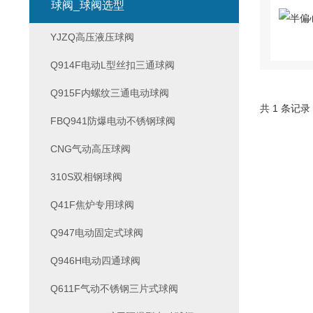
球阀_球阀选型
YJZQ高压液压球阀
Q914F电动L型丝扣三通球阀
Q915F内螺纹三通电动球阀
共 1 条记录
FBQ941防爆电动不锈钢球阀
CNG气动高压球阀
310S双相钢球阀
Q41F焦炉专用球阀
Q947电动固定式球阀
Q946H电动四通球阀
Q611F气动不锈钢三片式球阀