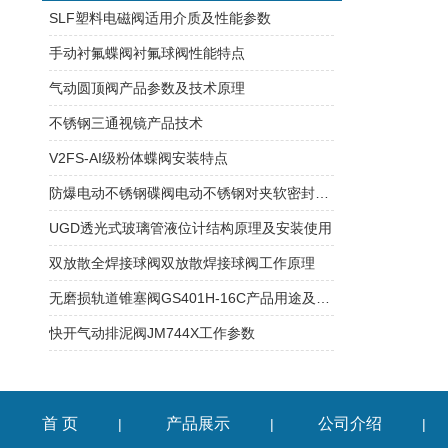
SLF塑料电磁阀适用介质及性能参数
手动衬氟蝶阀衬氟球阀性能特点
气动圆顶阀产品参数及技术原理
不锈钢三通视镜产品技术
V2FS-AI级粉体蝶阀安装特点
防爆电动不锈钢碟阀电动不锈钢对夹软密封碟阀工作参数
UGD透光式玻璃管液位计结构原理及安装使用
双放散全焊接球阀双放散焊接球阀工作原理
无磨损轨道锥塞阀GS401H-16C产品用途及使用
快开气动排泥阀JM744X工作参数
首 页
产品展示
公司介绍
|
|
|