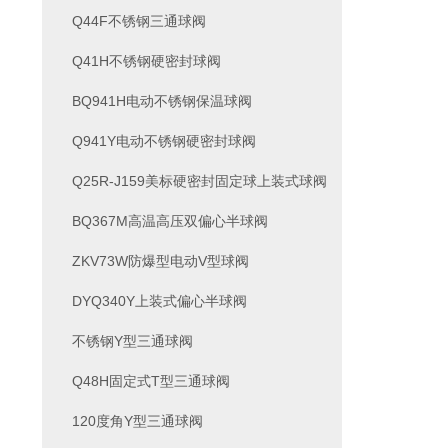
Q44F不锈钢三通球阀
Q41H不锈钢硬密封球阀
BQ941H电动不锈钢保温球阀
Q941Y电动不锈钢硬密封球阀
Q25R-J159美标硬密封固定球上装式球阀
BQ367M高温高压双偏心半球阀
ZKV73W防爆型电动V型球阀
DYQ340Y上装式偏心半球阀
不锈钢Y型三通球阀
Q48H固定式T型三通球阀
120度角Y型三通球阀