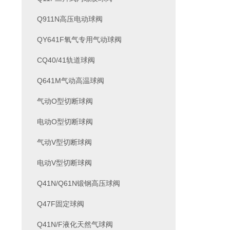
Q911N高压电动球阀
QY641F氧气专用气动球阀
CQ40/41轨道球阀
Q641M气动高温球阀
气动O型切断球阀
电动O型切断球阀
气动V型切断球阀
电动V型切断球阀
Q41N/Q61N锻钢高压球阀
Q47F固定球阀
Q41N/F液化天然气球阀