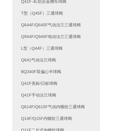
Q41F-4L铝合金槽车球阀
T型（Q45F）三通球阀
Q644F/Q645F气动法兰三通球阀
Q944F/Q945F电动法兰三通球阀
L型（Q44F）三通球阀
Q641气动法兰球阀
BQ340F双偏心半球阀
Q41F美标/日标球阀
Q41F手动法兰球阀
Q614F/Q615F气动内螺纹三通球阀
Q14F/Q15F内螺纹三通球阀
Q11F二片式內螺纹球阀