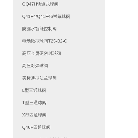
GQ47H轨道式球阀
Q41F4/Q41F46衬氟球阀
防漏水智能控制阀
电动微型球阀T25-B2-C
高压金属硬密封球阀
高压对焊球阀
美标薄型法兰球阀
L型三通球阀
T型三通球阀
X型四通球阀
Q46F四通球阀