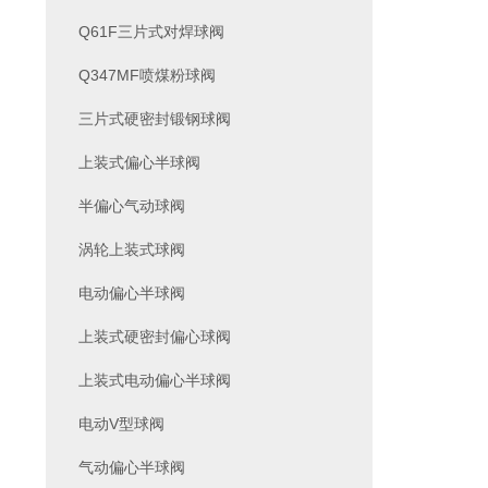
Q61F三片式对焊球阀
Q347MF喷煤粉球阀
三片式硬密封锻钢球阀
上装式偏心半球阀
半偏心气动球阀
涡轮上装式球阀
电动偏心半球阀
上装式硬密封偏心球阀
上装式电动偏心半球阀
电动V型球阀
气动偏心半球阀