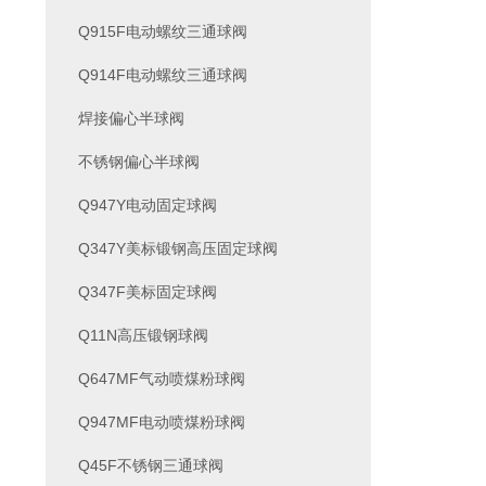
Q915F电动螺纹三通球阀
Q914F电动螺纹三通球阀
焊接偏心半球阀
不锈钢偏心半球阀
Q947Y电动固定球阀
Q347Y美标锻钢高压固定球阀
Q347F美标固定球阀
Q11N高压锻钢球阀
Q647MF气动喷煤粉球阀
Q947MF电动喷煤粉球阀
Q45F不锈钢三通球阀