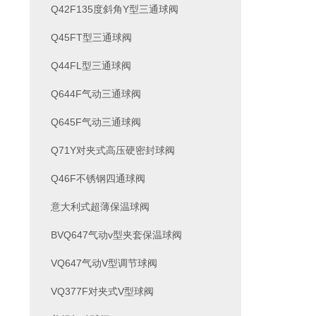
Q42F135度斜角Y型三通球阀
Q45FT型三通球阀
Q44FL型三通球阀
Q644F气动三通球阀
Q645F气动三通球阀
Q71Y对夹式高压硬密封球阀
Q46F不锈钢四通球阀
意大利式超薄保温球阀
BVQ647气动v型夹套保温球阀
VQ647气动V型调节球阀
VQ377F对夹式V型球阀